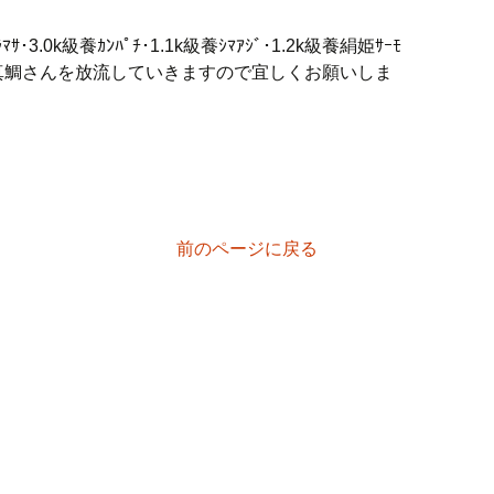
.0k級養ｶﾝﾊﾟﾁ･1.1k級養ｼﾏｱｼﾞ･1.2k級養絹姫ｻｰﾓ
.2k級養真鯛さんを放流していきますので宜しくお願いしま
前のページに戻る