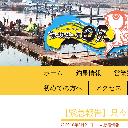
コ
ホーム
釣果情報
営業
ン
テ
初めての方へ
アクセス
ン
ツ
へ
移
【緊急報告】只今
動
2016年3月21日
新着情報