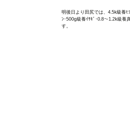
明後日より田尻では、4.5k級養ﾋﾗﾏｻ･3
ﾝ･500g級養ｲｻｷﾞ･0.8～1
す。