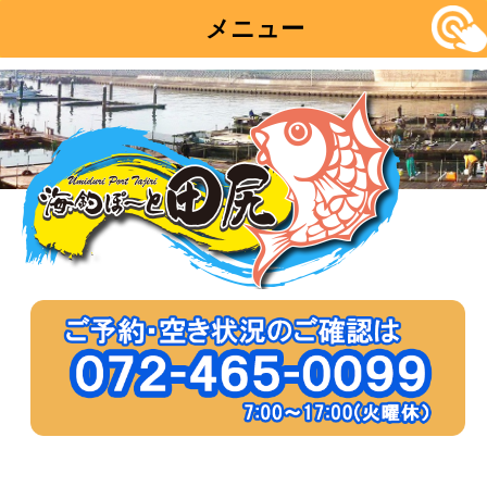
メニュー
コ
ン
テ
ン
ツ
へ
移
動