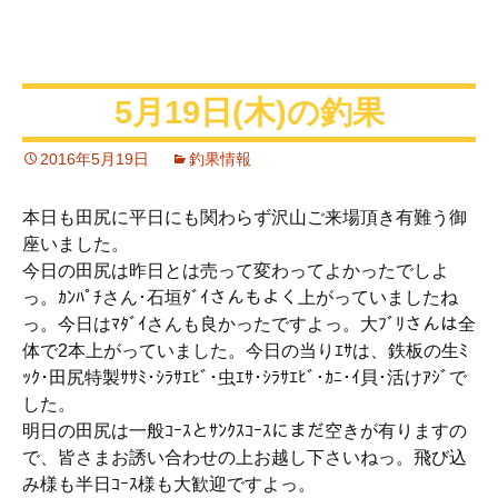
5月19日(木)の釣果
2016年5月19日
釣果情報
本日も田尻に平日にも関わらず沢山ご来場頂き有難う御
座いました。
今日の田尻は昨日とは売って変わってよかったでしよ
っ。ｶﾝﾊﾟﾁさん･石垣ﾀﾞｲさんもよく上がっていましたね
っ。今日はﾏﾀﾞｲさんも良かったですよっ。大ﾌﾞﾘさんは全
体で2本上がっていました。今日の当りｴｻは、鉄板の生ﾐ
ｯｸ･田尻特製ｻｻﾐ･ｼﾗｻｴﾋﾞ･虫ｴｻ･ｼﾗｻｴﾋﾞ･ｶﾆ･ｲ貝･活けｱｼﾞで
した。
明日の田尻は一般ｺｰｽとｻﾝｸｽｺｰｽにまだ空きが有りますの
で、皆さまお誘い合わせの上お越し下さいねっ。飛び込
み様も半日ｺｰｽ様も大歓迎ですよっ。