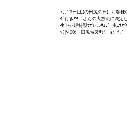
7月23日(土)の田尻の日はお客様
ｸﾞ付きﾏﾀﾞｲさんの大放流に決
生ﾐｯｸ･岬特製ｻｻﾐ･ｼﾗｻｴﾋﾞ
ｯｸ(\400)・田尻特製ｻｻﾐ・ｷﾋ