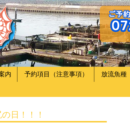
案内
予約項目（注意事項）
放流魚種
田尻の日！！！