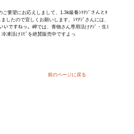
のご要望にお応えしまして、1.3k級養ｼﾏｱｼﾞさんとﾀ
定しましたので宜しくお願いします。ｼﾏｱｼﾞさんには、
･虫ｴｻがいいですねっ。岬では、青物さん専用活けｱｼﾞ・生ﾐ
ﾞﾅｺﾞ・冷凍活けｴﾋﾞを絶賛販売中ですよっ
前のページに戻る