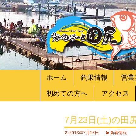
コ
ホーム
釣果情報
営業
ン
テ
初めての方へ
アクセス
ン
ツ
へ
移
7月23日(土)の
動
2016年7月16日
新着情報