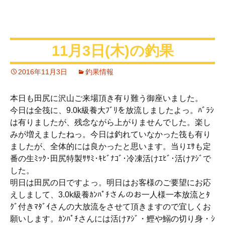
11月3日(木)の釣果
2016年11月3日
釣果情報
本日も田尻に沢山ご来場頂き有り難う御座いました。
今日は全筏に、9.0k級養大ﾌﾞﾘを放流しましたよっ。ﾊﾞﾗｼ
は有りましたが、残念ながら上がりませんでした。楽し
みが増えましたねっ。今日は釣れていなかった筏も有り
ましたが、全体的には良かったと思います。当りｴｻも定
番の生ﾐｯｸ･田尻特製ｻｻﾐ･ｷﾋﾞﾅｺﾞ･冷凍活けｴﾋﾞ･活けｱｼﾞで
した。
明日は田尻の日ですよっ。明日はお客様のご要望にお応
えしまして、3.0k級養ｶﾝﾊﾟﾁさんのお一人様一本放流とﾀ
ｸﾞ付きﾏﾀﾞｲさんの大放流をさせて頂きますので宜しくお
願いします。ｶﾝﾊﾟﾁさんには活けｱｼﾞ・鰹や鰯の切り身・ｼ