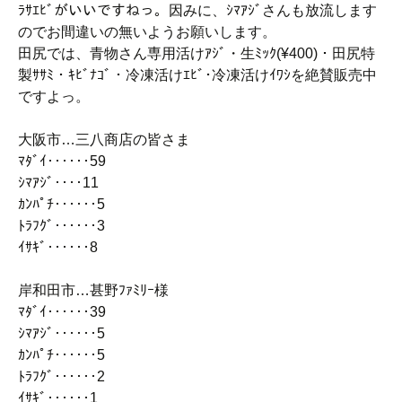
ﾗｻｴﾋﾞがいいですねっ。因みに、ｼﾏｱｼﾞさんも放流します
のでお間違いの無いようお願いします。
田尻では、青物さん専用活けｱｼﾞ・生ﾐｯｸ(¥400)・田尻特
製ｻｻﾐ・ｷﾋﾞﾅｺﾞ・冷凍活けｴﾋﾞ･冷凍活けｲﾜｼを絶賛販売中
ですよっ。
大阪市…三八商店の皆さま
ﾏﾀﾞｲ‥‥‥59
ｼﾏｱｼﾞ‥‥11
ｶﾝﾊﾟﾁ‥‥‥5
ﾄﾗﾌｸﾞ‥‥‥3
ｲｻｷﾞ‥‥‥8
岸和田市…甚野ﾌｧﾐﾘｰ様
ﾏﾀﾞｲ‥‥‥39
ｼﾏｱｼﾞ‥‥‥5
ｶﾝﾊﾟﾁ‥‥‥5
ﾄﾗﾌｸﾞ‥‥‥2
ｲｻｷﾞ‥‥‥1