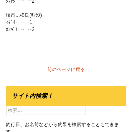
ｼﾏｱｼﾞ‥‥‥2
堺市…松氏(ｻﾝｸｽ)
ﾏﾀﾞｲ‥‥‥1
ｶﾝﾊﾟﾁ‥‥‥2
前のページに戻る
サイト内検索！
検
索:
釣行日、お名前などから釣果を検索することもできま
す。