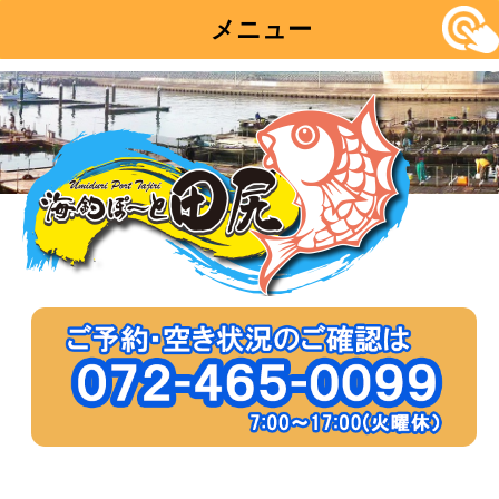
メニュー
コ
ン
テ
ン
ツ
へ
移
動