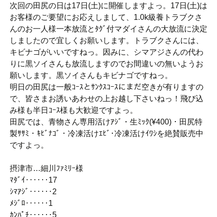
次回の田尻の日は17日(土)に開催しますよっ。17日(土)は
お客様のご要望にお応えしまして、1.0k級養トラブクさ
んのお一人様一本放流とﾀｸﾞ付マダイさんの大放流に決定
しましたので宜しくお願いします。トラブクさんには、
キビナゴがいいですねっ。因みに、シマアジさんの代わ
りに黒ソイさんも放流しますのでお間違いの無いようお
願いします。黒ソイさんもキビナゴですねっ。
明日の田尻は一般ｺｰｽとｻﾝｸｽｺｰｽにまだ空きが有りますの
で、皆さまお誘いあわせの上お越し下さいねっ！飛び込
み様も半日ｺｰｽ様も大歓迎ですよっ。
田尻では、青物さん専用活けｱｼﾞ・生ﾐｯｸ(¥400)・田尻特
製ｻｻﾐ・ｷﾋﾞﾅｺﾞ・冷凍活けｴﾋﾞ･冷凍活けｲﾜｼを絶賛販売中
ですよっ。
摂津市…細川ﾌｧﾐﾘｰ様
ﾏﾀﾞｲ‥‥‥17
ｼﾏｱｼﾞ‥‥‥2
ﾒｼﾞﾛ‥‥‥1
ｶﾝﾊﾟﾁ‥‥‥5