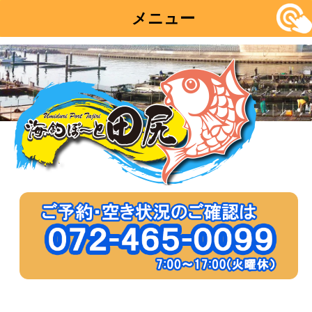
メニュー
コ
ン
テ
ン
ツ
へ
移
動