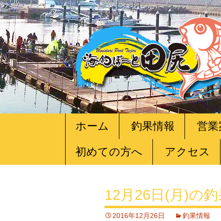
コ
ホーム
釣果情報
営業
ン
テ
初めての方へ
アクセス
ン
ツ
へ
移
12月26日(月)の
動
2016年12月26日
釣果情報