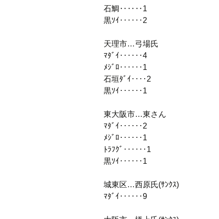
石鯛‥‥‥1
黒ｿｲ‥‥‥2
天理市…弓場氏
ﾏﾀﾞｲ‥‥‥4
ﾒｼﾞﾛ‥‥‥1
石垣ﾀﾞｲ‥‥2
黒ｿｲ‥‥‥1
東大阪市…東さん
ﾏﾀﾞｲ‥‥‥2
ﾒｼﾞﾛ‥‥‥1
ﾄﾗﾌｸﾞ‥‥‥1
黒ｿｲ‥‥‥1
城東区…西原氏(ｻﾝｸｽ)
ﾏﾀﾞｲ‥‥‥9