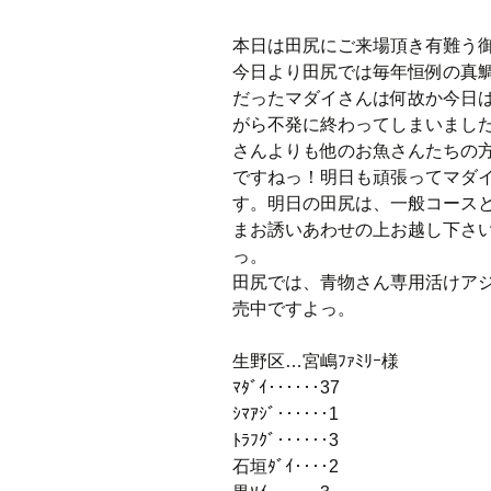
本日は田尻にご来場頂き有難う
今日より田尻では毎年恒例の真
だったマダイさんは何故か今日
がら不発に終わってしまいまし
さんよりも他のお魚さんたちの
ですねっ！明日も頑張ってマダ
す。明日の田尻は、一般コース
まお誘いあわせの上お越し下さ
っ。
田尻では、青物さん専用活けアジ•
売中ですよっ。
生野区…宮嶋ﾌｧﾐﾘｰ様
ﾏﾀﾞｲ‥‥‥37
ｼﾏｱｼﾞ‥‥‥1
ﾄﾗﾌｸﾞ‥‥‥3
石垣ﾀﾞｲ‥‥2