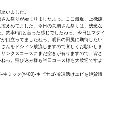
御座いました。
鯛さん祭りが始まりましたよっ。ここ最近、上機嫌
は控えめてました。今日の真鯛さん祭りは、残念な
た。釣率6割と言った感じでしたねっ。今日はマダイ
方が目立ってましたねっ。明日の田尻に期待したい
イさんをドシドシ放流しますので宜しくお願いしま
とサンクスコースにまだ空きが有りますので、皆さ
いねっ。飛び込み様も半日コース様も大歓迎ですよ
生ミック(¥400)•キビナゴ•冷凍活けエビを絶賛販