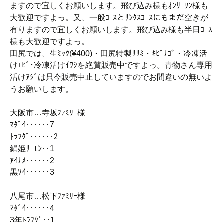
ますので宜しくお願いします。飛び込み様もｵﾝﾘｰﾜﾝ様も
大歓迎ですよっ。又、一般ｺｰｽとｻﾝｸｽｺｰｽにもまだ空きが
有りますので宜しくお願いします。飛び込み様も半日ｺｰｽ
様も大歓迎ですよっ。
田尻では、生ﾐｯｸ(¥400)・田尻特製ｻｻﾐ・ｷﾋﾞﾅｺﾞ・冷凍活
けｴﾋﾞ･冷凍活けｲﾜｼを絶賛販売中ですよっ。青物さん専用
活けｱｼﾞは只今販売中止していますのでお間違いの無いよ
うお願いします。
大阪市…寺坂ﾌｧﾐﾘｰ様
ﾏﾀﾞｲ‥‥‥7
ﾄﾗﾌｸﾞ‥‥‥2
絹姫ｻｰﾓﾝ‥1
ｱｲﾅﾒ‥‥‥2
黒ｿｲ‥‥‥3
八尾市…松下ﾌｧﾐﾘｰ様
ﾏﾀﾞｲ‥‥‥4
3年ﾄﾗﾌｸﾞ‥1