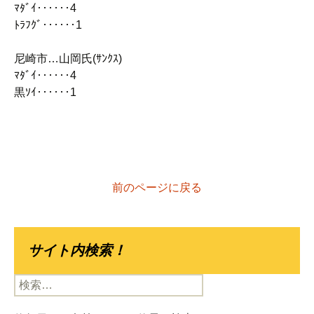
ﾏﾀﾞｲ‥‥‥4
ﾄﾗﾌｸﾞ‥‥‥1
尼崎市…山岡氏(ｻﾝｸｽ)
ﾏﾀﾞｲ‥‥‥4
黒ｿｲ‥‥‥1
前のページに戻る
サイト内検索！
検
索: