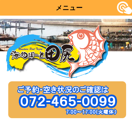
メニュー
コ
ン
テ
ン
ツ
へ
移
動