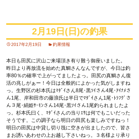
2月19日(日)の釣果
2017年2月19日
釣果情報
本日も田尻に沢山ご来場頂き有り難う御座いました。
昨日より再放流を始めた真鯛さんなんですが、今日は釣
率80％の確率で上がってましたよっ。田尻の真鯛さん復
活の兆しがぁー！今日は全般的によかった気がしますね
っ。生野区の杉本氏はﾏﾀﾞｲさん8尾･黒ｿｲさん4尾･ｱｲﾅﾒさ
ん1尾、岸和田市の藤浪氏は半日でﾏﾀﾞｲさん1尾･ﾄﾗﾌｸﾞさ
ん３尾･絹姫ｻｰﾓﾝさん14尾･黒ｿｲさん1尾釣られましたよ
っ。杉本氏曰く、ﾏﾀﾞｲさんの当りｴｻは何でもこいだった
そうです。この調子なら明日の田尻も楽しみですねっ！
明日の田尻は中貸し切り筏に空きが出ましたので、皆さ
まお誘いあわせの上お越し下さいねっ。３名様より承り