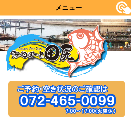
メニュー
コ
ン
テ
ン
ツ
へ
移
動