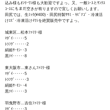
込み様もｵﾝﾘｰﾜﾝ様も大歓迎ですよっ。又、一般ｺｰｽとｻﾝｸｽ
ｺｰｽにもまだ空きが有りますので宜しくお願いします。
田尻では、生ﾐｯｸ(¥400)・田尻特製ｻｻﾐ・ｷﾋﾞﾅｺﾞ・冷凍活
けｴﾋﾞ･冷凍活けｲﾜｼを絶賛販売中ですよっ。
城東区…松本ﾌｧﾐﾘｰ様
ﾏﾀﾞｲ‥‥‥5
ﾄﾗﾌｸﾞ‥‥‥2
絹姫ｻｰﾓﾝ‥3
黒ｿｲ‥‥‥8
東大阪市…東さんﾌｧﾐﾘｰ様
ﾏﾀﾞｲ‥‥‥5
ﾄﾗﾌｸﾞ‥‥‥3
絹姫ｻｰﾓﾝ‥4
黒ｿｲ‥‥‥3
羽曳野市…吉住ﾌｧﾐﾘｰ様
ﾏﾀﾞｲ‥‥‥3