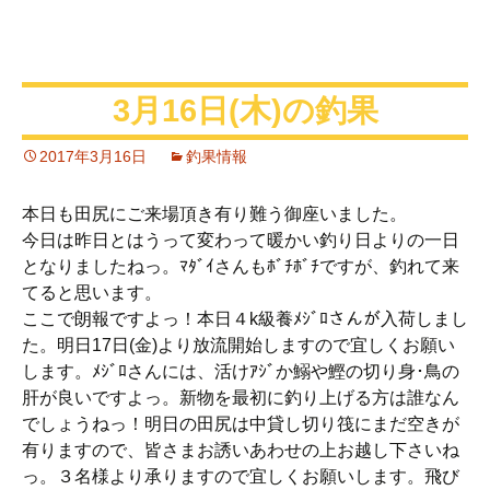
3月16日(木)の釣果
2017年3月16日
釣果情報
本日も田尻にご来場頂き有り難う御座いました。
今日は昨日とはうって変わって暖かい釣り日よりの一日
となりましたねっ。ﾏﾀﾞｲさんもﾎﾞﾁﾎﾞﾁですが、釣れて来
てると思います。
ここで朗報ですよっ！本日４k級養ﾒｼﾞﾛさんが入荷しまし
た。明日17日(金)より放流開始しますので宜しくお願い
します。ﾒｼﾞﾛさんには、活けｱｼﾞか鰯や鰹の切り身･鳥の
肝が良いですよっ。新物を最初に釣り上げる方は誰なん
でしょうねっ！明日の田尻は中貸し切り筏にまだ空きが
有りますので、皆さまお誘いあわせの上お越し下さいね
っ。３名様より承りますので宜しくお願いします。飛び