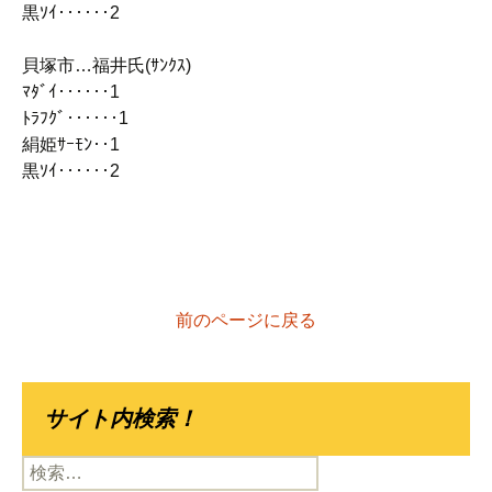
黒ｿｲ‥‥‥2
貝塚市…福井氏(ｻﾝｸｽ)
ﾏﾀﾞｲ‥‥‥1
ﾄﾗﾌｸﾞ‥‥‥1
絹姫ｻｰﾓﾝ‥1
黒ｿｲ‥‥‥2
前のページに戻る
サイト内検索！
検