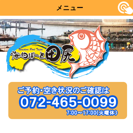
メニュー
コ
ン
テ
ン
ツ
へ
移
動