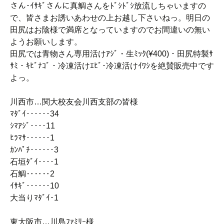
さん･ｲｻｷﾞさんに真鯛さんをﾄﾞｼﾄﾞｼ放流しちゃいますの
で、皆さまお誘いあわせの上お越し下さいねっ。明日の
田尻はお陰様で満席となっていますのでお間違いの無い
ようお願いします。
田尻では青物さん専用活けｱｼﾞ・生ﾐｯｸ(¥400)・田尻特製ｻ
ｻﾐ・ｷﾋﾞﾅｺﾞ・冷凍活けｴﾋﾞ･冷凍活けｲﾜｼを絶賛販売中です
よっ。
川西市…関大校友会川西支部の皆様
ﾏﾀﾞｲ‥‥‥34
ｼﾏｱｼﾞ‥‥11
ﾋﾗﾏｻ‥‥‥1
ｶﾝﾊﾟﾁ‥‥‥3
石垣ﾀﾞｲ‥‥1
石鯛‥‥‥2
ｲｻｷﾞ‥‥‥10
大当りﾏﾀﾞｲ･1
東大阪市…川島ﾌｧﾐﾘｰ様