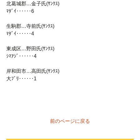
北葛城郡…金子氏(ｻﾝｸｽ)
ﾏﾀﾞｲ‥‥‥6
生駒郡…寺前氏(ｻﾝｸｽ)
ﾏﾀﾞｲ‥‥‥4
東成区…野田氏(ｻﾝｸｽ)
ｼﾏｱｼﾞ‥‥‥4
岸和田市…高田氏(ｻﾝｸｽ)
大ﾌﾞﾘ‥‥‥1
前のページに戻る