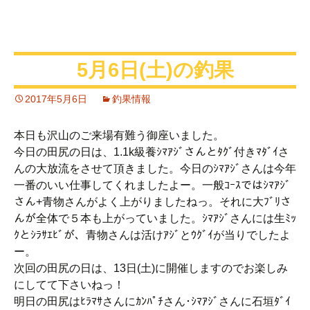
5月6日(土)の釣果
2017年5月6日
釣果情報
本日も沢山のご来場有難う御座いました。
今日の田尻の日は、1.1k級養ｼﾏｱｼﾞさんとﾀｸﾞ付きﾏﾀﾞｲさ
んの大放流をさせて頂きました。今日のｼﾏｱｼﾞさんは今年
一番のいい仕事してくれましたよー。一般ｺｰｽではｼﾏｱｼﾞ
さん+青物さんがよく上がりましたねっ。それに大ﾌﾞﾘさ
んが全体で５本も上がっていました。ｼﾏｱｼﾞさんには生ﾐｯ
ｸとｼﾗｻｴﾋﾞが、青物さんは活けｱｼﾞとｳｸﾞｲが当りでしたよ
ー。
次回の田尻の日は、13日(土)に開催しますのでお楽しみ
にしてて下さいねっ！
明日の田尻はﾋﾗﾏｻさんにｶﾝﾊﾟﾁさん･ｼﾏｱｼﾞさんに石垣ﾀﾞｲ