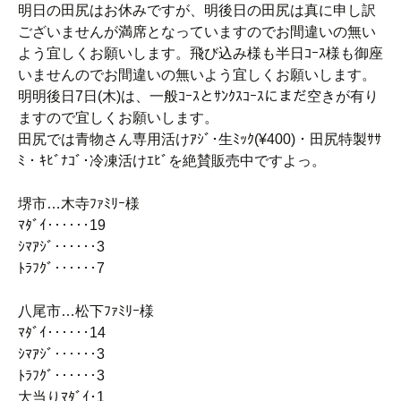
明日の田尻はお休みですが、明後日の田尻は真に申し訳
ございませんが満席となっていますのでお間違いの無い
よう宜しくお願いします。飛び込み様も半日ｺｰｽ様も御座
いませんのでお間違いの無いよう宜しくお願いします。
明明後日7日(木)は、一般ｺｰｽとｻﾝｸｽｺｰｽにまだ空きが有り
ますので宜しくお願いします。
田尻では青物さん専用活けｱｼﾞ･生ﾐｯｸ(¥400)・田尻特製ｻｻ
ﾐ・ｷﾋﾞﾅｺﾞ･冷凍活けｴﾋﾞを絶賛販売中ですよっ。
堺市…木寺ﾌｧﾐﾘｰ様
ﾏﾀﾞｲ‥‥‥19
ｼﾏｱｼﾞ‥‥‥3
ﾄﾗﾌｸﾞ‥‥‥7
八尾市…松下ﾌｧﾐﾘｰ様
ﾏﾀﾞｲ‥‥‥14
ｼﾏｱｼﾞ‥‥‥3
ﾄﾗﾌｸﾞ‥‥‥3
大当りﾏﾀﾞｲ･1