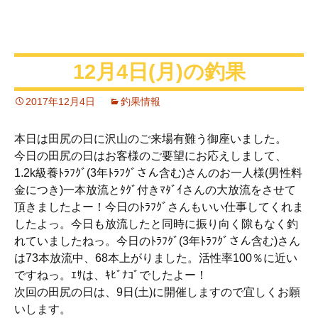
12月4日(月)の釣果
2017年12月4日
釣果情報
本日は田尻の日に沢山のご来場有難う御座いました。
今日の田尻の日はお客様のご要望にお応えしまして、
1.2k級養ﾄﾗﾌｸﾞ(3年ﾄﾗﾌｸﾞさん含む)さんのお一人様(男性料
金につき)一本放流とﾀｸﾞ付きﾏﾀﾞｲさんの大放流をさせて
頂きましたよー！今日のﾄﾗﾌｸﾞさんもいい仕事してくれま
したよっ。今日も放流したと同時に振り向く隙もなく釣
れていましたねっ。今日のﾄﾗﾌｸﾞ(3年ﾄﾗﾌｸﾞさん含む)さん
は73本放流中、68本上がりました。活性率100％に近い
ですねっ。ｴｻは、ｷﾋﾞﾅｺﾞでしたよー！
次回の田尻の日は、9日(土)に開催しますので宜しくお願
いします。