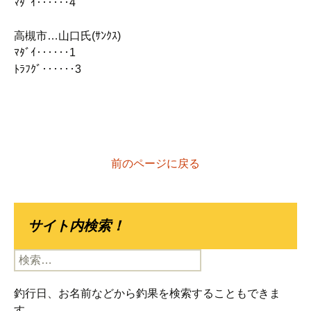
ﾏﾀﾞｲ‥‥‥4
高槻市…山口氏(ｻﾝｸｽ)
ﾏﾀﾞｲ‥‥‥1
ﾄﾗﾌｸﾞ‥‥‥3
前のページに戻る
サイト内検索！
検
索:
釣行日、お名前などから釣果を検索することもできま
す。