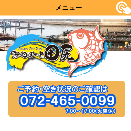
メニュー
コ
ン
テ
ン
ツ
へ
移
動