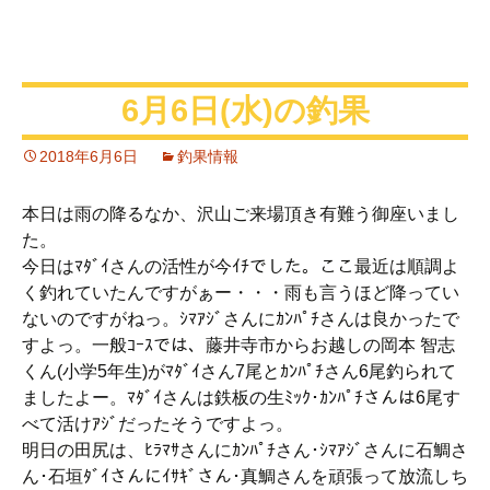
6月6日(水)の釣果
2018年6月6日
釣果情報
本日は雨の降るなか、沢山ご来場頂き有難う御座いまし
た。
今日はﾏﾀﾞｲさんの活性が今ｲﾁでした。ここ最近は順調よ
く釣れていたんですがぁー・・・雨も言うほど降ってい
ないのですがねっ。ｼﾏｱｼﾞさんにｶﾝﾊﾟﾁさんは良かったで
すよっ。一般ｺｰｽでは、藤井寺市からお越しの岡本 智志
くん(小学5年生)がﾏﾀﾞｲさん7尾とｶﾝﾊﾟﾁさん6尾釣られて
ましたよー。ﾏﾀﾞｲさんは鉄板の生ﾐｯｸ･ｶﾝﾊﾟﾁさんは6尾す
べて活けｱｼﾞだったそうですよっ。
明日の田尻は、ﾋﾗﾏｻさんにｶﾝﾊﾟﾁさん･ｼﾏｱｼﾞさんに石鯛さ
ん･石垣ﾀﾞｲさんにｲｻｷﾞさん･真鯛さんを頑張って放流しち