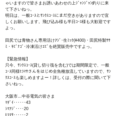
ゃいますので皆さまお誘いあわせの上ｼﾞｬﾝｼﾞｬﾝ釣りに来
て下さいねっ。
明日は、一般ｺｰｽとｻﾝｸｽｺｰｽにまだ空きがありますので宜
しくお願いします。飛び込み様も半日ｺｰｽ様も大歓迎です
よっ。
田尻では青物さん専用活けｱｼﾞ･生ﾐｯｸ(¥400)・田尻特製ｻｻ
ﾐ・ｷﾋﾞﾅｺﾞ･冷凍活けｴﾋﾞを絶賛販売中ですよっ。
【緊急情報】
只今、ｻﾝｸｽｺｰｽ(貸し切り筏を含む)では期間限定で、一般
ｺｰｽ同様ﾋﾗﾏｻさんをはじめ全魚種放流していますので、ｻﾝ
ｸｽｺｰｽも楽しめますよー！詳しくは、受付の際に聞いて下
さいねっ。
大阪市…中谷電気の皆さま
ﾏﾀﾞｲ‥‥‥43
ｼﾏｱｼﾞ‥‥20
ﾋﾗﾏｻ‥‥‥2