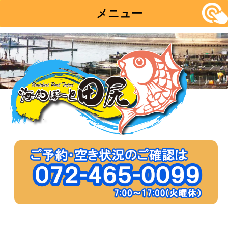
メニュー
コ
ン
テ
ン
ツ
へ
移
動