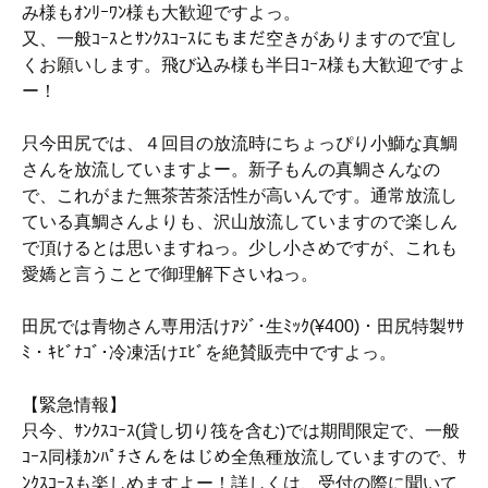
み様もｵﾝﾘｰﾜﾝ様も大歓迎ですよっ。
又、一般ｺｰｽとｻﾝｸｽｺｰｽにもまだ空きがありますので宜し
くお願いします。飛び込み様も半日ｺｰｽ様も大歓迎ですよ
ー！
只今田尻では、４回目の放流時にちょっぴり小鰤な真鯛
さんを放流していますよー。新子もんの真鯛さんなの
で、これがまた無茶苦茶活性が高いんです。通常放流し
ている真鯛さんよりも、沢山放流していますので楽しん
で頂けるとは思いますねっ。少し小さめですが、これも
愛嬌と言うことで御理解下さいねっ。
田尻では青物さん専用活けｱｼﾞ･生ﾐｯｸ(¥400)・田尻特製ｻｻ
ﾐ・ｷﾋﾞﾅｺﾞ･冷凍活けｴﾋﾞを絶賛販売中ですよっ。
【緊急情報】
只今、ｻﾝｸｽｺｰｽ(貸し切り筏を含む)では期間限定で、一般
ｺｰｽ同様ｶﾝﾊﾟﾁさんをはじめ全魚種放流していますので、ｻ
ﾝｸｽｺｰｽも楽しめますよー！詳しくは、受付の際に聞いて