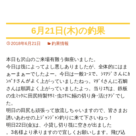
6月21日(木)の釣果
2018年6月21日
釣果情報
本日も沢山のご来場有難う御座いました。
今日は筏によってよし悪しありましたが、全体的にはま
ぁーまぁーでしたよー。今日は一般ｺｰｽで、ｼﾏｱｼﾞさんにｶ
ﾝﾊﾟﾁさんがよく上がっていましたねっ。ﾏﾀﾞｲさんに石鯛
さんは順調よく上がっていましたよっ。当りｴｻは、鉄板
の生ﾐｯｸに田尻特製ｻｻﾐ･虫ｴｻに鰯の切り身･活けｱｼﾞでし
た。
明日の田尻も頑張って放流しちゃいますので、皆さまお
誘いあわせの上ｼﾞｬﾝｼﾞｬﾝ釣りに来て下さいねっ！
明日22日(金)は、小貸し切り筏に空きが出ました
。3名様より承りますので宜しくお願いします。飛び込