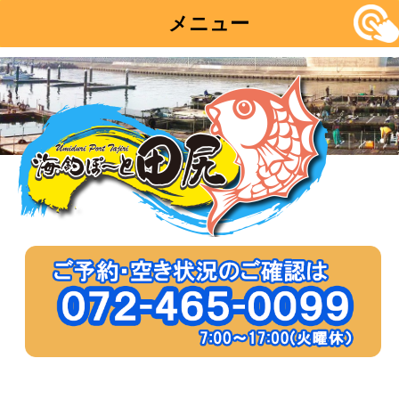
メニュー
コ
ン
テ
ン
ツ
へ
移
動