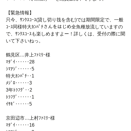
【緊急情報】
只今、ｻﾝｸｽｺｰｽ(貸し切り筏を含む)では期間限定で、一般
ｺｰｽ同様特大ｶﾝﾊﾟﾁさんをはじめ全魚種放流していますの
で、ｻﾝｸｽｺｰｽも楽しめますよー！詳しくは、受付の際に聞
いて下さいねっ。
鶴見区…井上ﾌｧﾐﾘｰ様
ﾏﾀﾞｲ‥‥‥28
ｼﾏｱｼﾞ‥‥‥5
特大ｶﾝﾊﾟﾁ‥1
ﾒｼﾞﾛ‥‥‥3
3年ﾄﾗﾌｸﾞ‥2
ﾄﾗﾌｸﾞ‥‥‥1
ｲｻｷﾞ‥‥‥5
京田辺市…上村ﾌｧﾐﾘｰ様
ﾏﾀﾞｲ‥‥‥16