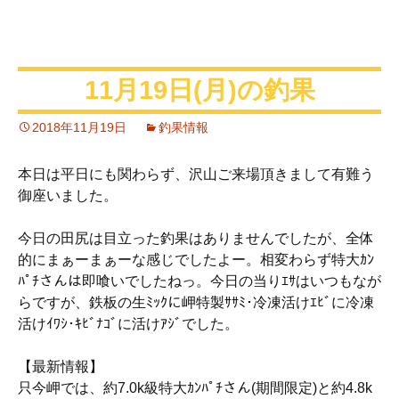
11月19日(月)の釣果
2018年11月19日
釣果情報
本日は平日にも関わらず、沢山ご来場頂きまして有難う
御座いました。
今日の田尻は目立った釣果はありませんでしたが、全体
的にまぁーまぁーな感じでしたよー。相変わらず特大ｶﾝ
ﾊﾟﾁさんは即喰いでしたねっ。今日の当りｴｻはいつもなが
らですが、鉄板の生ﾐｯｸに岬特製ｻｻﾐ･冷凍活けｴﾋﾞに冷凍
活けｲﾜｼ･ｷﾋﾞﾅｺﾞに活けｱｼﾞでした。
【最新情報】
只今岬では、約7.0k級特大ｶﾝﾊﾟﾁさん(期間限定)と約4.8k