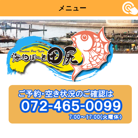
メニュー
コ
ン
テ
ン
ツ
へ
移
動