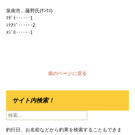
泉南市…藤野氏(ｻﾝｸｽ)
ﾏﾀﾞｲ‥‥‥1
ｼﾏｱｼﾞ‥‥‥2
ﾒｼﾞﾛ‥‥‥1
前のページに戻る
サイト内検索！
検
索:
釣行日、お名前などから釣果を検索することもできま