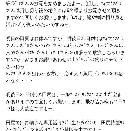
級ﾒｼﾞﾛさんの放流を始めましたよー。(但し、特大ｶﾝﾊﾟﾁ
さんは貸し切り筏の場合には6名様より放流させて頂き
ますので宜しくお願いします。)ｴｻは、鰹や鰯の切り身と
活けｱｼﾞが良いみたいですねっ。
明日の田尻はお休みですが、明後日21日(水)は特大ｶﾝﾊﾟﾁ
さんにﾒｼﾞﾛさん･ｼﾏｱｼﾞさんに3年ﾄﾗﾌｸﾞさん･ﾄﾗﾌｸﾞさんに
真ﾊﾀさん･ｲｻｷﾞさんにﾏﾀﾞｲさんを頑張って放流しちゃいま
すので、皆さまお誘いあわせの上ｼﾞｬﾝｼﾞｬﾝ釣りに来て下
さいねっ！
ﾄﾗﾌｸﾞさんを狙われる方は、必ず太刀魚用ﾜｲﾔｰﾊﾘｽをお忘
れなく・・・
明後日21日(水)の田尻は、一般ｺｰｽとｻﾝｸｽｺｰｽにまだ空き
がありますので宜しくお願いします。飛び込み様も半日ｺ
ｰｽ様も大歓迎ですよー。
田尻では青物さん専用活けｱｼﾞ･生ﾐｯｸ(¥400)・田尻特製ｻｻ
ﾐ・ｷﾋﾞﾅｺﾞ･冷凍活けｴﾋﾞを絶賛販売中ですよっ。