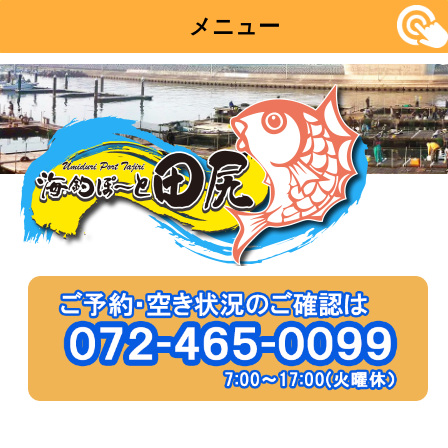
メニュー
コ
ン
テ
ン
ツ
へ
移
動