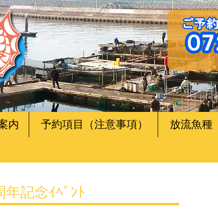
案内
予約項目（注意事項）
放流魚種
年記念ｲﾍﾞﾝﾄ