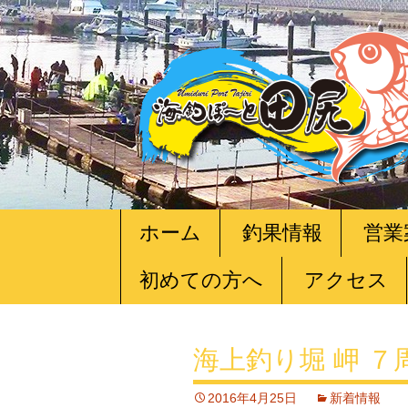
コ
ホーム
釣果情報
営業
ン
テ
初めての方へ
アクセス
ン
ツ
へ
移
海上釣り堀 岬 ７周
動
2016年4月25日
新着情報