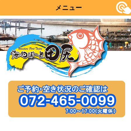
メニュー
コ
ン
テ
ン
ツ
へ
移
動