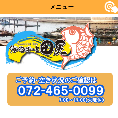
メニュー
コ
ン
テ
ン
ツ
へ
移
動