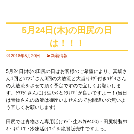
5月24日(木)の田尻の日
は！！！
2018年5月20日
新着情報
5月24日(木)の田尻の日はお客様のご希望により、真鯛さ
ん1回とｼﾏｱｼﾞさん3回の大放流と大当りﾀｸﾞ付きﾏﾀﾞｲさん
の大放流をさせて頂く予定ですので宜しくお願いしま
す。ｼﾏｱｼﾞさんには生ﾐｯｸとｼﾗｻｴﾋﾞが良いですよー！(当日
は青物さんの放流は御座いませんのでお間違いの無いよ
う宜しくお願いします)
田尻では青物さん専用活けｱｼﾞ･生ﾐｯｸ(¥400)・田尻特製ｻｻ
ﾐ・ｷﾋﾞﾅｺﾞ･冷凍活けｴﾋﾞを絶賛販売中ですよっ。