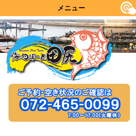
メニュー
コ
ン
テ
ン
ツ
へ
移
動