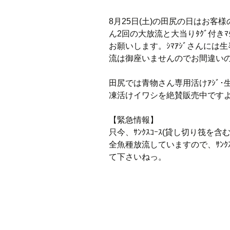
8月25日(土)の田尻の日はお客
ん2回の大放流と大当りﾀｸﾞ付き
お願いします。ｼﾏｱｼﾞさんには生
流は御座いませんのでお間違いの
田尻では青物さん専用活けｱｼﾞ･生ﾐｯｸ
凍活けイワシを絶賛販売中です
【緊急情報】
只今、ｻﾝｸｽｺｰｽ(貸し切り筏を含
全魚種放流していますので、ｻﾝｸ
て下さいねっ。