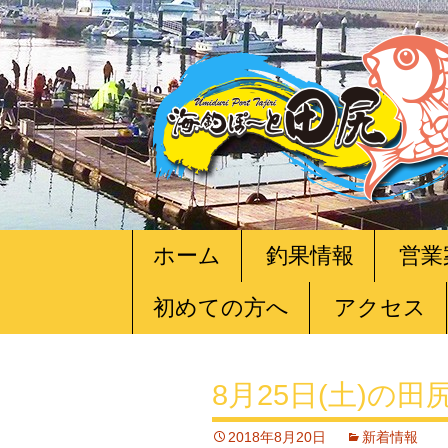
コ
ホーム
釣果情報
営業
ン
テ
初めての方へ
アクセス
ン
ツ
へ
移
8月25日(土)の
動
2018年8月20日
新着情報