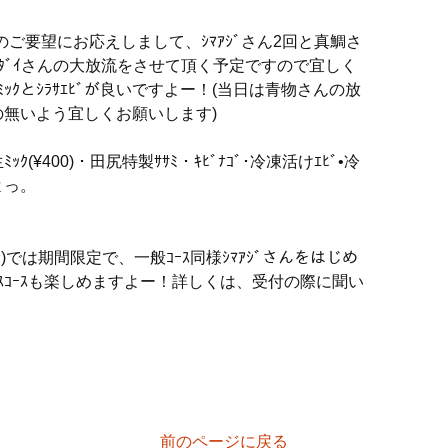
様のご要望にお応えしまして、ｼﾏｱｼﾞさん2回と真鯛さ
ﾏﾀﾞｲさんの大放流をさせて頂く予定ですので宜しく
ﾐｯｸとｼﾗｻｴﾋﾞが良いですよー！(当日は青物さんの放
無いよう宜しくお願いします)
(¥400)・田尻特製ｻｻﾐ・ｷﾋﾞﾅｺﾞ･冷凍活けｴﾋﾞ•冷
よっ。
む)では期間限定で、一般ｺｰｽ同様ｼﾏｱｼﾞさんをはじめ
ｽｺｰｽも楽しめますよー！詳しくは、受付の際に聞い
前のページに戻る