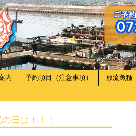
案内
予約項目（注意事項）
放流魚種
田尻の日は！！！