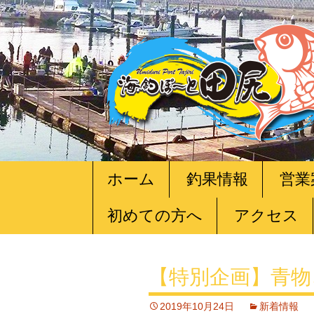
コ
ホーム
釣果情報
営業
ン
テ
初めての方へ
アクセス
ン
ツ
へ
移
【特別企画】青物
動
2019年10月24日
新着情報