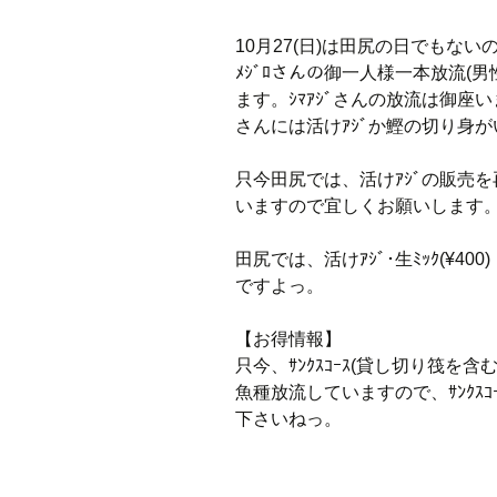
10月27(日)は田尻の日でもな
ﾒｼﾞﾛさんの御一人様一本放流(
ます。ｼﾏｱｼﾞさんの放流は御座
さんには活けｱｼﾞか鰹の切り身
只今田尻では、活けｱｼﾞの販売を
いますので宜しくお願いします
田尻では、活けｱｼﾞ･生ﾐｯｸ(¥400
ですよっ。
【お得情報】
只今、ｻﾝｸｽｺｰｽ(貸し切り筏を含
魚種放流していますので、ｻﾝｸｽ
下さいねっ。