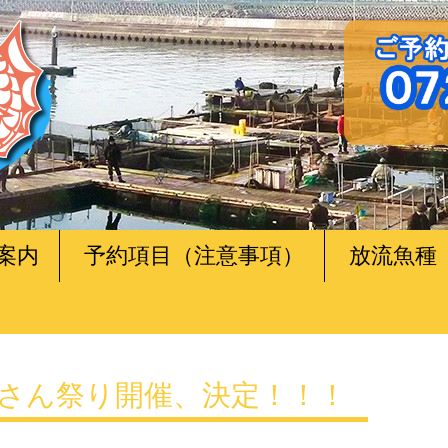
案内
予約項目（注意事項）
放流魚種
さん祭り開催、決定！！！