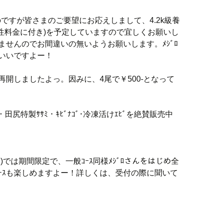
いのですが皆さまのご要望にお応えしまして、4.2k級養
男性料金に付き)を予定していますので宜しくお願いし
いませんのでお間違いの無いようお願いします。ﾒｼﾞﾛ
がいいですよー！
再開しましたよっ。因みに、4尾で￥500-となって
。
)・田尻特製ｻｻﾐ・ｷﾋﾞﾅｺﾞ･冷凍活けｴﾋﾞを絶賛販売中
む)では期間限定で、一般ｺｰｽ同様ﾒｼﾞﾛさんをはじめ全
ｺｰｽも楽しめますよー！詳しくは、受付の際に聞いて