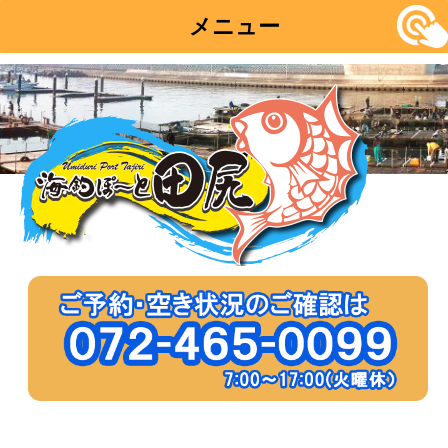
メニュー
コ
ン
テ
ン
ツ
へ
移
動