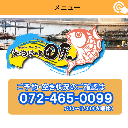
メニュー
コ
ン
テ
ン
ツ
へ
移
動