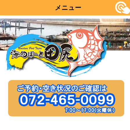
メニュー
コ
ン
テ
ン
ツ
へ
移
動