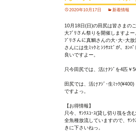
2020年10月17日
新着情報
10月18日(日)の田尻は皆さまのご
大ﾌﾞﾘさん祭りを開催しますよー。1.
ﾌﾞﾘさんに真鯛さんの大･大･大
さんには生ﾐｯｸとｼﾗｻｴﾋﾞが、ｶﾝ
良いですよー。
只今田尻では、活けｱｼﾞを4匹￥
田尻では、活けｱｼﾞ･生ﾐｯｸ(¥400
ですよっ。
【お得情報】
只今、ｻﾝｸｽｺｰｽ(貸し切り筏を
全魚種放流していますので、ｻﾝｸ
きに下さいねっ。