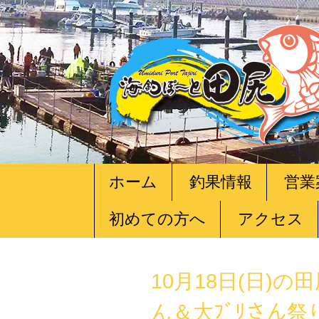
コ
ホーム
釣果情報
営業
ン
テ
初めての方へ
アクセス
ン
ツ
へ
移
10月18日(日)の田
動
ん＆大ﾌﾞﾘさん