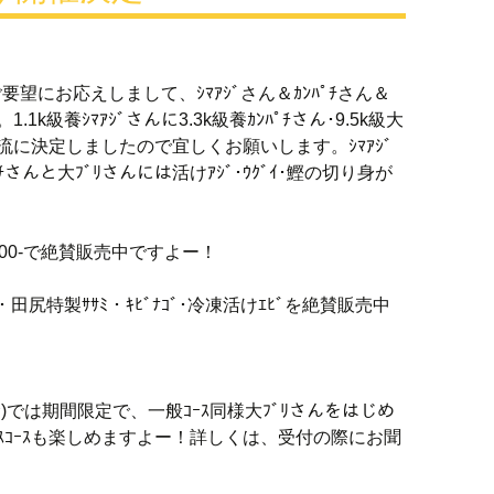
要望にお応えしまして、ｼﾏｱｼﾞさん＆ｶﾝﾊﾟﾁさん＆
1k級養ｼﾏｱｼﾞさんに3.3k級養ｶﾝﾊﾟﾁさん･9.5k級大
放流に決定しましたので宜しくお願いします。ｼﾏｱｼﾞ
ﾊﾟﾁさんと大ﾌﾞﾘさんには活けｱｼﾞ･ｳｸﾞｲ･鰹の切り身が
500-で絶賛販売中ですよー！
)・田尻特製ｻｻﾐ・ｷﾋﾞﾅｺﾞ･冷凍活けｴﾋﾞを絶賛販売中
含む)では期間限定で、一般ｺｰｽ同様大ﾌﾞﾘさんをはじめ
ｽｺｰｽも楽しめますよー！詳しくは、受付の際にお聞