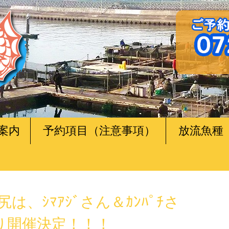
案内
予約項目（注意事項）
放流魚種
尻は、ｼﾏｱｼﾞさん＆ｶﾝﾊﾟﾁさ
祭り開催決定！！！