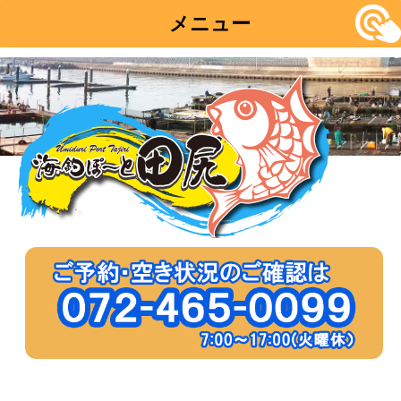
メニュー
コ
ン
テ
ン
ツ
へ
移
動