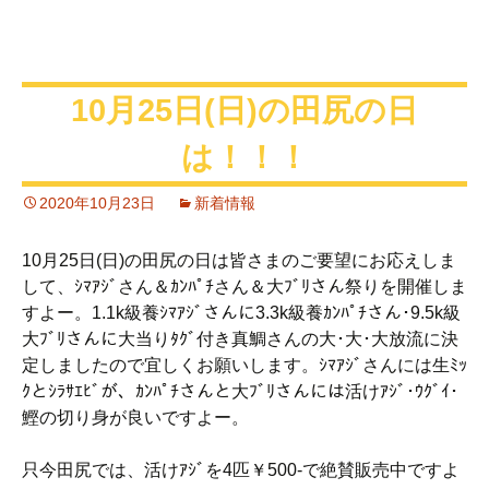
10月25日(日)の田尻の日
は！！！
2020年10月23日
新着情報
10月25日(日)の田尻の日は皆さまのご要望にお応えしま
して、ｼﾏｱｼﾞさん＆ｶﾝﾊﾟﾁさん＆大ﾌﾞﾘさん祭りを開催しま
すよー。1.1k級養ｼﾏｱｼﾞさんに3.3k級養ｶﾝﾊﾟﾁさん･9.5k級
大ﾌﾞﾘさんに大当りﾀｸﾞ付き真鯛さんの大･大･大放流に決
定しましたので宜しくお願いします。ｼﾏｱｼﾞさんには生ﾐｯ
ｸとｼﾗｻｴﾋﾞが、ｶﾝﾊﾟﾁさんと大ﾌﾞﾘさんには活けｱｼﾞ･ｳｸﾞｲ･
鰹の切り身が良いですよー。
只今田尻では、活けｱｼﾞを4匹￥500-で絶賛販売中ですよ