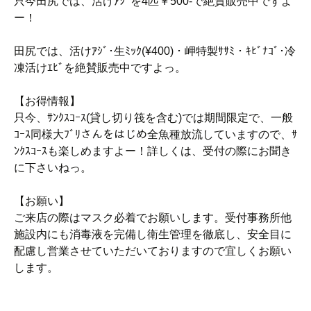
只今田尻では、活けｱｼﾞを4匹￥500-で絶賛販売中ですよ
ー！
田尻では、活けｱｼﾞ･生ﾐｯｸ(¥400)・岬特製ｻｻﾐ・ｷﾋﾞﾅｺﾞ･冷
凍活けｴﾋﾞを絶賛販売中ですよっ。
【お得情報】
只今、ｻﾝｸｽｺｰｽ(貸し切り筏を含む)では期間限定で、一般
ｺｰｽ同様大ﾌﾞﾘさんをはじめ全魚種放流していますので、ｻ
ﾝｸｽｺｰｽも楽しめますよー！詳しくは、受付の際にお聞き
に下さいねっ。
【お願い】
ご来店の際はマスク必着でお願いします。受付事務所他
施設内にも消毒液を完備し衛生管理を徹底し、安全目に
配慮し営業させていただいておりますので宜しくお願い
します。