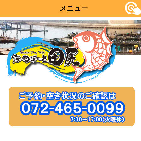
メニュー
コ
ン
テ
ン
ツ
へ
移
動