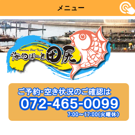
メニュー
コ
ン
テ
ン
ツ
へ
移
動