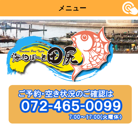
メニュー
コ
ン
テ
ン
ツ
へ
移
動