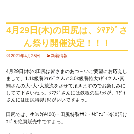
4月29日(木)の田尻は、ｼﾏｱｼﾞさ
ん祭り開催決定！！！
2021年4月25日
新着情報
4月29日(木)の田尻は皆さまのあつ～いご要望にお応えし
まして、1.1k級養ｼﾏｱｼﾞさんと3.0k級養特大ﾏﾀﾞｲさん･真
鯛さんの大･大･大放流をさせて頂きますのでお楽しみに
してて下さいねっ。ｼﾏｱｼﾞさんには鉄板の生ﾐｯｸが、ﾏﾀﾞｲ
さんには田尻特製ｻｻﾐがいいですよっ。
田尻では、生ﾐｯｸ(¥400)・田尻特製ｻｻﾐ・ｷﾋﾞﾅｺﾞ･冷凍活け
ｴﾋﾞを絶賛販売中ですよっ。