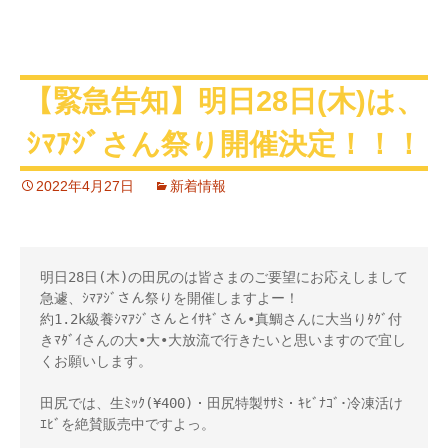
【緊急告知】明日28日(木)は、
ｼﾏｱｼﾞさん祭り開催決定！！！
2022年4月27日
新着情報
明日28日(木)の田尻のは皆さまのご要望にお応えしまして
急遽、ｼﾏｱｼﾞさん祭りを開催しますよー！
約1.2k級養ｼﾏｱｼﾞさんとｲｻｷﾞさん•真鯛さんに大当りﾀｸﾞ付
きﾏﾀﾞｲさんの大•大•大放流で行きたいと思いますので宜し
くお願いします。
田尻では、生ﾐｯｸ(¥400)・田尻特製ｻｻﾐ・ｷﾋﾞﾅｺﾞ･冷凍活け
ｴﾋﾞを絶賛販売中ですよっ。