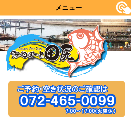
メニュー
コ
ン
テ
ン
ツ
へ
移
動