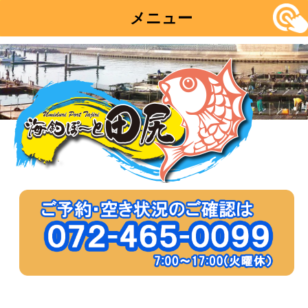
メニュー
コ
ン
テ
ン
ツ
へ
移
動