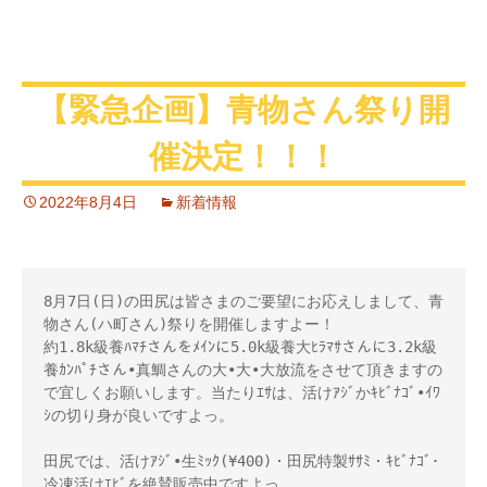
【緊急企画】青物さん祭り開
催決定！！！
2022年8月4日
新着情報
8月7日(日)の田尻は皆さまのご要望にお応えしまして、青
物さん(ハ町さん)祭りを開催しますよー！
約1.8k級養ﾊﾏﾁさんをﾒｲﾝに5.0k級養大ﾋﾗﾏｻさんに3.2k級
養ｶﾝﾊﾟﾁさん•真鯛さんの大•大•大放流をさせて頂きますの
で宜しくお願いします。当たりｴｻは、活けｱｼﾞかｷﾋﾞﾅｺﾞ•ｲﾜ
ｼの切り身が良いですよっ。
田尻では、活けｱｼﾞ•生ﾐｯｸ(¥400)・田尻特製ｻｻﾐ・ｷﾋﾞﾅｺﾞ･
冷凍活けｴﾋﾞを絶賛販売中ですよっ。