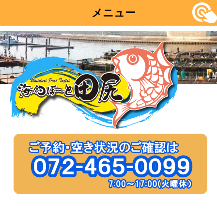
メニュー
コ
ン
テ
ン
ツ
へ
移
動