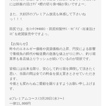
には鉄板の活けｱｼﾞ•鰹の切り身•鰯が良いですよー。

また、大好評のプレミアム放流も体感して下さいね
っ！！！

田尻では、生ﾐｯｸ(¥400)・田尻特製ｻｻﾐ・ｷﾋﾞﾅｺﾞ･冷凍活け
ｴﾋﾞを絶賛販売中ですよっ。

【お知らせ】

昨今のエネルギー価格や資源価格の上昇、円安による影響
で養殖魚の餌代や輸送費の急激な値上がりに伴い、釣り堀
業界も各店値上りラッシュが続いているのが現状です。

皆様には出来る限り、安心して釣り堀を満喫して頂きたく
思い、当面の間は全ての料金を据え置きとさせていただき
ます。

今後とも変わらぬご愛顧を賜りますようお願い申し上げま
す。

◎プレミアムコース(3月20日(水)〜)

一律11,000円
