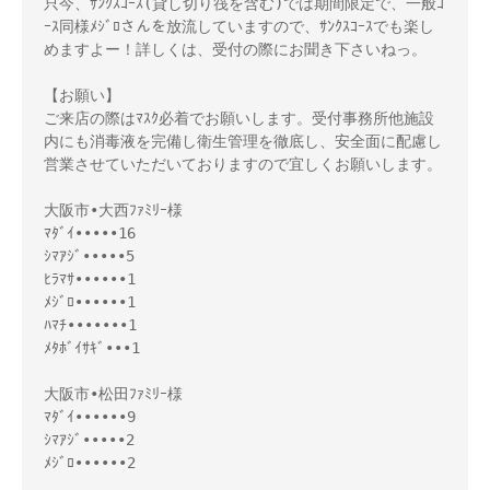
只今、ｻﾝｸｽｺｰｽ(貸し切り筏を含む)では期間限定で、一般ｺ
ｰｽ同様ﾒｼﾞﾛさんを放流していますので、ｻﾝｸｽｺｰｽでも楽し
めますよー！詳しくは、受付の際にお聞き下さいねっ。

【お願い】

ご来店の際はﾏｽｸ必着でお願いします。受付事務所他施設
内にも消毒液を完備し衛生管理を徹底し、安全面に配慮し
営業させていただいておりますので宜しくお願いします。

大阪市•大西ﾌｧﾐﾘｰ様 

ﾏﾀﾞｲ•••••16

ｼﾏｱｼﾞ•••••5

ﾋﾗﾏｻ••••••1

ﾒｼﾞﾛ••••••1

ﾊﾏﾁ•••••••1

ﾒﾀﾎﾞｲｻｷﾞ•••1

大阪市•松田ﾌｧﾐﾘｰ様

ﾏﾀﾞｲ••••••9

ｼﾏｱｼﾞ•••••2

ﾒｼﾞﾛ••••••2
