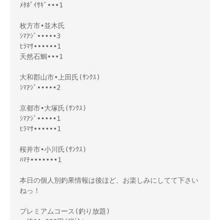
ﾒﾀﾎﾞｲｻｷﾞ•••1

枚方市•並木氏

ｼﾏｱｼﾞ•••••3

ﾋﾗﾏｻ••••••1

天然石鯛•••1

大和郡山市•上田氏(ｻﾝｸｽ)

ｼﾏｱｼﾞ•••••2

京都市•大塚氏(ｻﾝｸｽ)

ｼﾏｱｼﾞ•••••1

ﾋﾗﾏｻ••••••1

桜井市•小川氏(ｻﾝｸｽ)

ﾊﾏﾁ•••••••1

本日の個人別釣果情報は後ほど、お楽しみにしてて下さい
ねっ！

プレミアムコース(釣り放題) 
