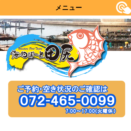
メニュー
コ
ン
テ
ン
ツ
へ
移
動