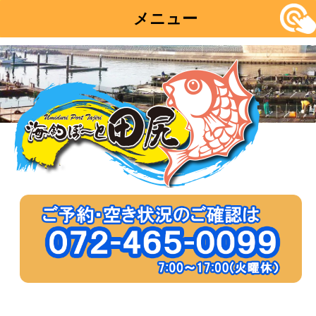
メニュー
コ
ン
テ
ン
ツ
へ
移
動