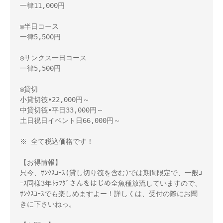
一律11,000円 

◎半日コース 

一律5,500円 

◎サンクス一日コース 

一律5,500円 

◎貸切 

小貸切筏•22,000円～　 

中貸切筏•平日33,000円～ 

土日祝日イベント日66,000円～ 

※ 全て税込価格です！ 

【お得情報】 

只今、ｻﾝｸｽｺｰｽ(貸し切り筏を含む)では期間限定で、一般ｺ
ｰｽ同様3年ﾄﾗﾌｸﾞさんをはじめ全魚種放流していますので、
ｻﾝｸｽｺｰｽでも楽しめますよー！詳しくは、受付の際にお聞
きに下さいねっ。 
