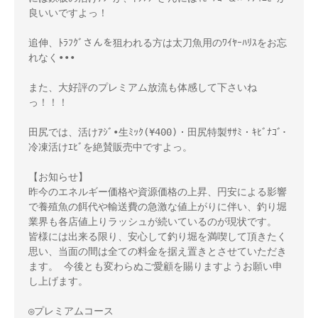
良いいですよっ！ 

追伸、ﾄﾗﾌｸﾞさんを狙われる方は太刀魚用のﾜｲﾔｰﾊﾘｽをお忘
れなく••• 

また、大好評のプレミアム放流も体感して下さいね
っ！！！ 

田尻では、活けｱｼﾞ•生ﾐｯｸ(¥400)・田尻特製ｻｻﾐ・ｷﾋﾞﾅｺﾞ･
冷凍活けｴﾋﾞを絶賛販売中ですよっ。 

【お知らせ】 

昨今のエネルギー価格や資源価格の上昇、円安による影響
で養殖魚の餌代や輸送費の急激な値上がりに伴い、釣り堀
業界も各店値上りラッシュが続いているのが現状です。 
皆様には出来る限り、安心して釣り堀を満喫して頂きたく
思い、当面の間は全ての料金を据え置きとさせていただき
ます。 今後とも変わらぬご愛顧を賜りますようお願い申
し上げます。 

◎プレミアムコース 
