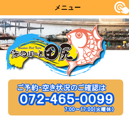
メニュー
コ
ン
テ
ン
ツ
へ
移
動