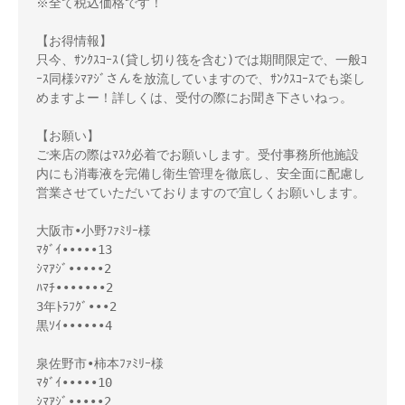
※全て税込価格です！

【お得情報】

只今、ｻﾝｸｽｺｰｽ(貸し切り筏を含む)では期間限定で、一般ｺ
ｰｽ同様ｼﾏｱｼﾞさんを放流していますので、ｻﾝｸｽｺｰｽでも楽し
めますよー！詳しくは、受付の際にお聞き下さいねっ。

【お願い】

ご来店の際はﾏｽｸ必着でお願いします。受付事務所他施設
内にも消毒液を完備し衛生管理を徹底し、安全面に配慮し
営業させていただいておりますので宜しくお願いします。

大阪市•小野ﾌｧﾐﾘｰ様 

ﾏﾀﾞｲ•••••13

ｼﾏｱｼﾞ•••••2

ﾊﾏﾁ•••••••2

3年ﾄﾗﾌｸﾞ•••2

黒ｿｲ••••••4

泉佐野市•柿本ﾌｧﾐﾘｰ様 

ﾏﾀﾞｲ•••••10

ｼﾏｱｼﾞ•••••2
