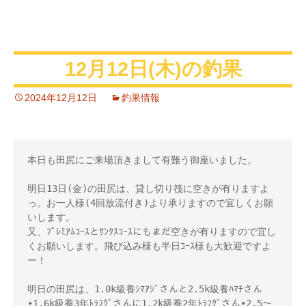
12月12日(木)の釣果
2024年12月12日
釣果情報
本日も田尻にご来場頂きまして有難う御座いました。

明日13日(金)の田尻は、貸し切り筏に空きが有りますよ
っ。お一人様(4回放流付き)より承りますので宜しくお願
いします。

又、ﾌﾟﾚﾐｱﾑｺｰｽとｻﾝｸｽｺｰｽにもまだ空きが有りますので宜し
くお願いします。飛び込み様も半日ｺｰｽ様も大歓迎ですよ
ー！

明日の田尻は、1.0k級養ｼﾏｱｼﾞさんと2.5k級養ﾊﾏﾁさん
•1.6k級養3年ﾄﾗﾌｸﾞさんに1.2k級養2年ﾄﾗﾌｸﾞさん•2.5～