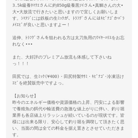
3.5k級養ﾀﾏｸｴさんに約850g級養黒ｿｲさん•真鯛さんの大•
大•大放流で行きたいと思いますので宜しくお願いしま
す。ｼﾏｱｼﾞには鉄板の生ﾐｯｸが、ﾄﾗﾌｸﾞさんにはｷﾋﾞﾅｺﾞかﾊﾞﾗ
ﾒｲｴﾋﾞが良いと思いますよー！

追伸、ﾄﾗﾌｸﾞさんを狙われる方は太刀魚用のﾜｲﾔｰﾊﾘｽをお忘
れなく•••

また、大好評のプレミアム放流も体感して下さいね
っ！！！

田尻では、生ﾐｯｸ(¥400)・田尻特製ｻｻﾐ・ｷﾋﾞﾅｺﾞ･冷凍活け
ｴﾋﾞを絶賛販売中ですよっ。

【お知らせ】

昨今のエネルギー価格や資源価格の上昇、円安による影響
で養殖魚の餌代や輸送費の急激な値上がりに伴い、釣り堀
業界も各店値上りラッシュが続いているのが現状です。皆
様には出来る限り、安心して釣り堀を満喫して頂きたく思
い、当面の間は全ての料金を据え置きとさせていただきま
す。
