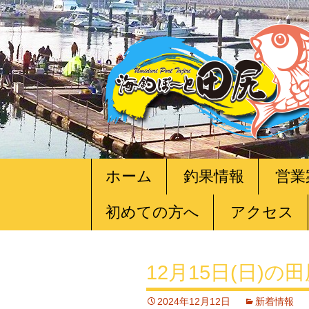
コ
ホーム
釣果情報
営業
ン
テ
初めての方へ
アクセス
ン
ツ
へ
移
12月15日(日)
動
2024年12月12日
新着情報