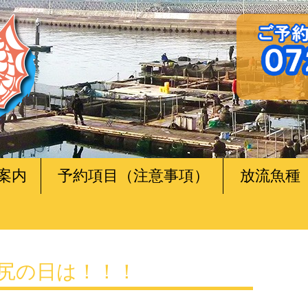
案内
予約項目（注意事項）
放流魚種
の田尻の日は！！！