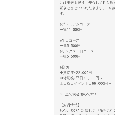
には出来る限り、安心して釣り堀
置きとさせていただきます。 今
す。 

◎プレミアムコース 

一律11,000円 

◎半日コース 

一律5,500円 

◎サンクス一日コース 

一律5,500円 

◎貸切 

小貸切筏•22,000円～　 

中貸切筏•平日33,000円～ 

土日祝日イベント日66,000円～ 

※ 全て税込価格です！ 

【お得情報】 

只今、ｻﾝｸｽｺｰｽ(貸し切り筏を含