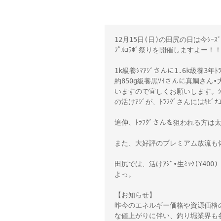
12月15日(日)の田尻の日は今ｼｰｽﾞ
ﾌﾟﾙｺﾗﾎﾞ祭りを開催しますよー！！
1k級養ｼﾏｱｼﾞさんに1.6k級養3年ﾄﾗ
約850g級養黒ｿｲさんに真鯛さん•
いますので宜しくお願いします。ｼﾏｱ
の活けｱｼﾞが、ﾄﾗﾌｸﾞさんにはｷﾋﾞﾅ
追伸、ﾄﾗﾌｸﾞさんを狙われる方は太刀
また、大好評のプレミアム放流も体
田尻では、活けｱｼﾞ•生ﾐｯｸ(¥400
よっ。 

【お知らせ】 

昨今のエネルギー価格や資源価格
な値上がりに伴い、釣り堀業界も