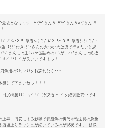
ﾝ最後となります、ｼﾏｱｼﾞさん＆ﾄﾗﾌｸﾞさん＆ﾊﾏﾁさんﾄﾘ
！ 

ﾌｸﾞさん•2.5k級養ﾊﾏﾁさんに2.5～3.5k級養ﾀﾏｸｴさん•
大当りﾀｸﾞ付きﾏﾀﾞｲさんの大•大•大放流で行きたいと思
ｼﾞさんには生ﾐｯｸか缶詰めのｺｰﾝが、ﾊﾏﾁさんには鉄板
ｺﾞ＆ﾊﾞﾅﾒｲｴﾋﾞが良いいですよっ！ 

魚用のﾜｲﾔｰﾊﾘｽをお忘れなく••• 

感して下さいねっ！！！ 

)・田尻特製ｻｻﾐ・ｷﾋﾞﾅｺﾞ･冷凍活けｴﾋﾞを絶賛販売中です
の上昇、円安による影響で養殖魚の餌代や輸送費の急激
各店値上りラッシュが続いているのが現状です。 皆様