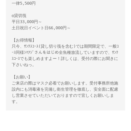
一律5,500円 

◎貸切筏 

平日33,000円～ 

土日祝日イベント日66,000円～ 

【お得情報】 

只今、ｻﾝｸｽｺｰｽ(貸し切り筏を含む)では期間限定で、一般ｺ
ｰｽ同様ｼﾏｱｼﾞさんをはじめ全魚種放流していますので、ｻﾝｸ
ｽｺｰｽでも楽しめますよー！詳しくは、受付の際にお聞きに
下さいねっ。 

【お願い】 

ご来店の際はマスク必着でお願いします。受付事務所他施
設内にも消毒液を完備し衛生管理を徹底し、安全面に配慮
し営業させていただいておりますので宜しくお願いしま
す。