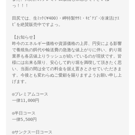
っ！！！ 

田尻では、生ﾐｯｸ(¥400)・岬特製ｻｻﾐ・ｷﾋﾞﾅｺﾞ･冷凍活けｴ
ﾋﾞを絶賛販売中ですよっ。 

【お知らせ】 

昨今のエネルギー価格や資源価格の上昇、円安による影響
で養殖魚の餌代や輸送費の急激な値上がりに伴い、釣り堀
業界も各店値上りラッシュが続いているのが現状です。皆
様には出来る限り、安心して釣り堀を満喫して頂きたく思
い、当面の間は全ての料金を据え置きとさせていただきま
す。今後とも変わらぬご愛顧を賜りますようお願い申し上
げます。 

◎プレミアムコース 

一律11,000円 

◎半日コース 

一律5,500円 

◎サンクス一日コース 
