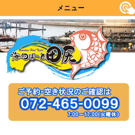
メニュー
コ
ン
テ
ン
ツ
へ
移
動