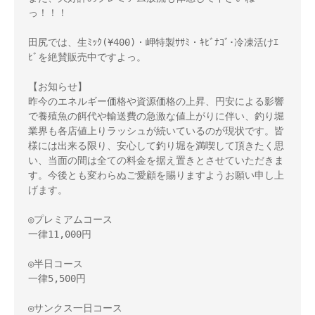
っ！！！ 

田尻では、生ﾐｯｸ(¥400)・岬特製ｻｻﾐ・ｷﾋﾞﾅｺﾞ･冷凍活けｴ
ﾋﾞを絶賛販売中ですよっ。 

【お知らせ】 

昨今のエネルギー価格や資源価格の上昇、円安による影響
で養殖魚の餌代や輸送費の急激な値上がりに伴い、釣り堀
業界も各店値上りラッシュが続いているのが現状です。皆
様には出来る限り、安心して釣り堀を満喫して頂きたく思
い、当面の間は全ての料金を据え置きとさせていただきま
す。今後とも変わらぬご愛顧を賜りますようお願い申し上
げます。 

◎プレミアムコース 

一律11,000円 

◎半日コース 

一律5,500円 

◎サンクス一日コース 
