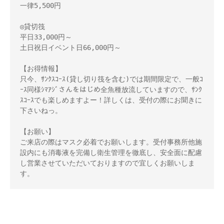
一律5,500円 

◎貸切筏 

平日33,000円～ 

土日祝日イベント日66,000円～ 

【お得情報】 

只今、ｻﾝｸｽｺｰｽ(貸し切り筏を含む)では期間限定で、一般ｺ
ｰｽ同様ｼﾏｱｼﾞさんをはじめ全魚種放流していますので、ｻﾝｸ
ｽｺｰｽでも楽しめますよー！詳しくは、受付の際にお聞きに
下さいねっ。 

【お願い】 

ご来店の際はマスク必着でお願いします。受付事務所他施
設内にも消毒液を完備し衛生管理を徹底し、安全面に配慮
し営業させていただいておりますので宜しくお願いしま
す。