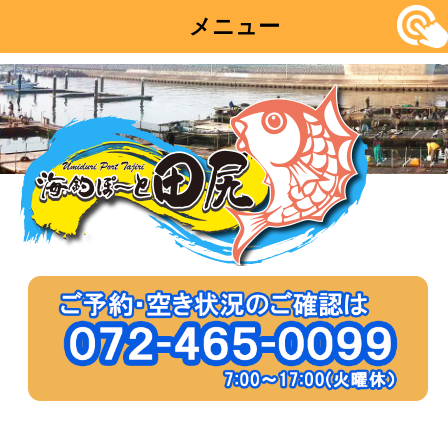
メニュー
コ
ン
テ
ン
ツ
へ
移
動