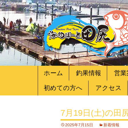
コ
ホーム
釣果情報
営業
ン
テ
初めての方へ
アクセス
ン
ツ
へ
移
7月19日(土)の
動
2025年7月15日
新着情報