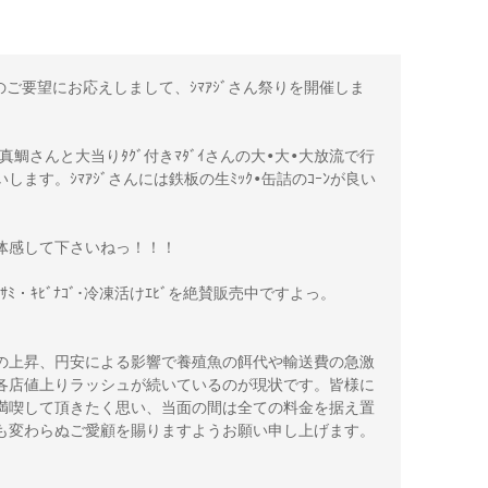
のご要望にお応えしまして、ｼﾏｱｼﾞさん祭りを開催しま
さん•真鯛さんと大当りﾀｸﾞ付きﾏﾀﾞｲさんの大•大•大放流で行
ます。ｼﾏｱｼﾞさんには鉄板の生ﾐｯｸ•缶詰のｺｰﾝが良い
感して下さいねっ！！！ 

ｻﾐ・ｷﾋﾞﾅｺﾞ･冷凍活けｴﾋﾞを絶賛販売中ですよっ。 

の上昇、円安による影響で養殖魚の餌代や輸送費の急激
各店値上りラッシュが続いているのが現状です。皆様に
満喫して頂きたく思い、当面の間は全ての料金を据え置
変わらぬご愛顧を賜りますようお願い申し上げます。 
