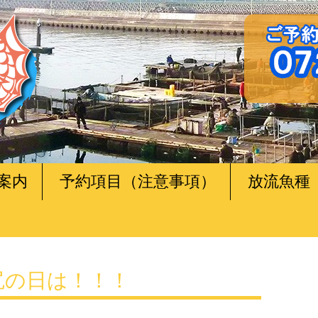
案内
予約項目（注意事項）
放流魚種
田尻の日は！！！