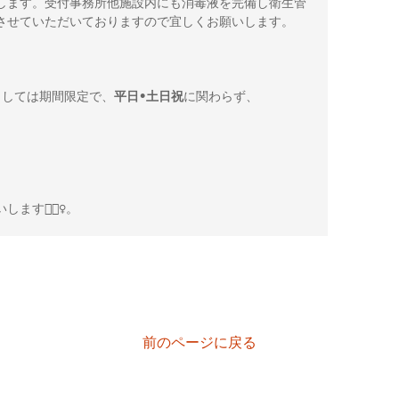
します。受付事務所他施設内にも消毒液を完備し衛生管
させていただいておりますので宜しくお願いします。

ましては期間限定で、
平日•土日祝
に関わらず、 

🙇🏻‍♀️。
前のページに戻る