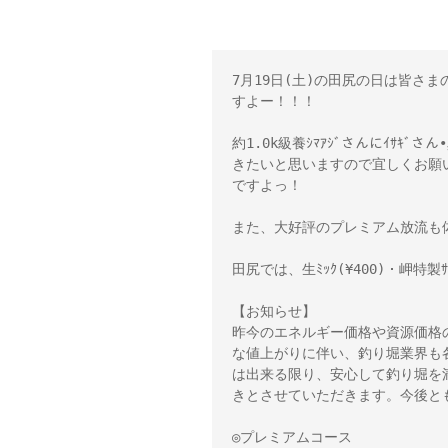
7月19日(土)の田尻の日は皆さま
すよー！！！ 

約1.0k級養ｼﾏｱｼﾞさんにｲｻｷﾞ
きたいと思いますので宜しくお願いし
ですよっ！ 

また、大好評のプレミアム放流も体
田尻では、生ﾐｯｸ(¥400)・岬特製ｻ
【お知らせ】 

昨今のエネルギー価格や資源価格
な値上がりに伴い、釣り堀業界も
は出来る限り、安心して釣り堀を
きとさせていただきます。今後とも
◎プレミアムコース 
