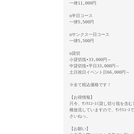
一律11,000円 

◎半日コース 

一律5,500円 

◎サンクス一日コース 

一律5,500円 

◎貸切 

小貸切筏•33,000円～　 

中貸切筏•平日33,000円～ 

土日祝日イベント日66,000円～

※全て税込価格です！

【お得情報】 

只今、ｻﾝｸｽｺｰｽ(貸し切り筏を含
種放流していますので、ｻﾝｸｽｺ
さいねっ。 

【お願い】 
