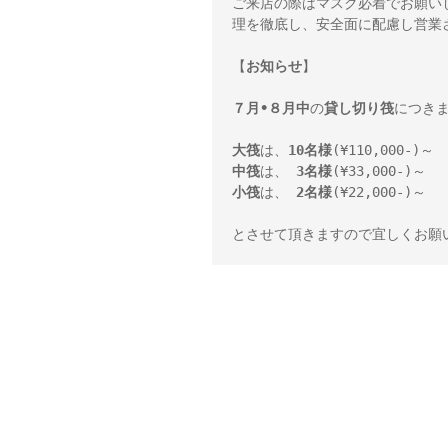
ご来店の際はマスク必着でお願い
理を徹底し、安全面に配慮し営業
【
お知らせ
】

７月•８月中
の
貸し切り筏
につき
大筏
は、
10名様
中筏
は、 
3名様
小筏
は、 
2名様
(¥22,000-)～ 

とさせて頂きますので宜しくお願いします