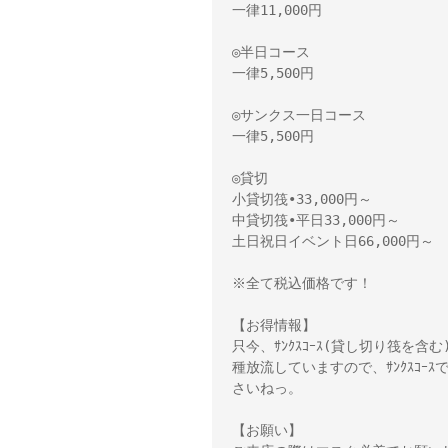
一律11,000円 

◎半日コース 

一律5,500円 

◎サンクス一日コース 

一律5,500円 

◎貸切 

小貸切筏•33,000円～　 

中貸切筏•平日33,000円～ 

土日祝日イベント日66,000円～

※全て税込価格です！

【お得情報】 

只今、ｻﾝｸｽｺｰｽ(貸し切り筏を含
種放流していますので、ｻﾝｸｽｺ
さいねっ。 

【お願い】 
