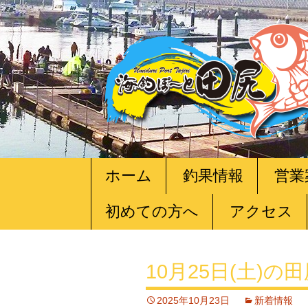
コ
ホーム
釣果情報
営業
ン
テ
初めての方へ
アクセス
ン
ツ
へ
移
10月25日(土)
動
2025年10月23日
新着情報