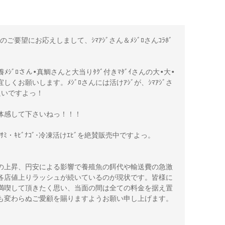
のご要望にお応えしまして、ｼﾏｱｼﾞさん＆ﾒｼﾞﾛさんｺﾗﾎﾞ
級養ﾒｼﾞﾛさん•真鯛さんと大当りﾀｸﾞ付きﾏﾀﾞｲさんの大•大•
くお願いします。ﾒｼﾞﾛさんには活けｱｼﾞが、ｼﾏｱｼﾞさ
良いですよっ！ 

感して下さいねっ！！！ 

ｻﾐ・ｷﾋﾞﾅｺﾞ･冷凍活けｴﾋﾞを絶賛販売中ですよっ。 

の上昇、円安による影響で養殖魚の餌代や輸送費の急激
各店値上りラッシュが続いているのが現状です。皆様に
満喫して頂きたく思い、当面の間は全ての料金を据え置
変わらぬご愛顧を賜りますようお願い申し上げます。 
