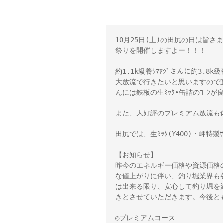
10月25日(土)の田尻の日は皆さま
祭りを開催しますよー！！！ 

約1.1k級養ｼﾏｱｼﾞさんに約3.8k
大放流で行きたいと思いますので宜し
んには鉄板の生ﾐｯｸ•缶詰のｺｰﾝが
また、大好評のプレミアム放流も体
田尻では、生ﾐｯｸ(¥400)・岬特製ｻ
【お知らせ】 

昨今のエネルギー価格や資源価格
な値上がりに伴い、釣り堀業界も
は出来る限り、安心して釣り堀を
きとさせていただきます。今後とも
◎プレミアムコース 
