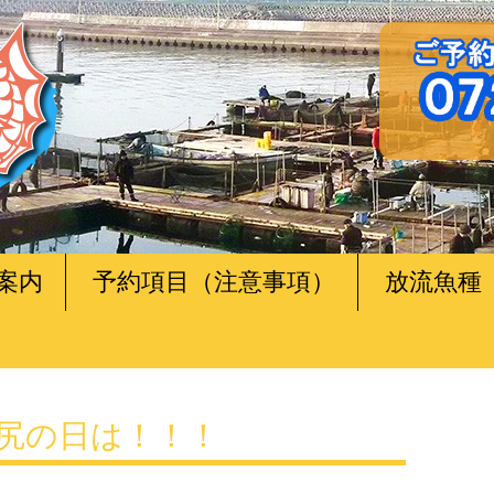
案内
予約項目（注意事項）
放流魚種
の田尻の日は！！！