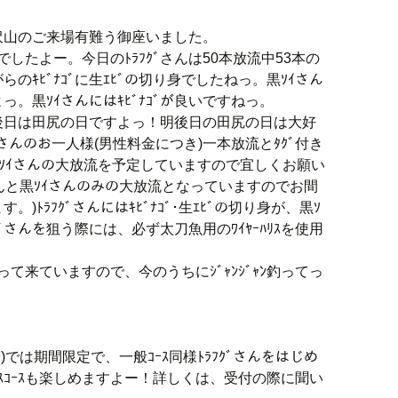
沢山のご来場有難う御座いました。
でしたよー。今日のﾄﾗﾌｸﾞさんは50本放流中53本の
のｷﾋﾞﾅｺﾞに生ｴﾋﾞの切り身でしたねっ。黒ｿｲさん
。黒ｿｲさんにはｷﾋﾞﾅｺﾞが良いですねっ。
後日は田尻の日ですよっ！明後日の田尻の日は大好
ｸﾞさんのお一人様(男性料金につき)一本放流とﾀｸﾞ付き
k級養黒ｿｲさんの大放流を予定していますので宜しくお願い
ｸﾞさんと黒ｿｲさんのみの大放流となっていますのでお間
ﾄﾗﾌｸﾞさんにはｷﾋﾞﾅｺﾞ･生ｴﾋﾞの切り身が、黒ｿ
ﾌｸﾞさんを狙う際には、必ず太刀魚用のﾜｲﾔｰﾊﾘｽを使用
って来ていますので、今のうちにｼﾞｬﾝｼﾞｬﾝ釣ってっ
む)では期間限定で、一般ｺｰｽ同様ﾄﾗﾌｸﾞさんをはじめ
ｽｺｰｽも楽しめますよー！詳しくは、受付の際に聞い