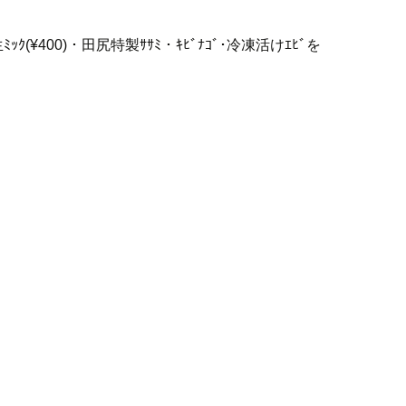
(¥400)・田尻特製ｻｻﾐ・ｷﾋﾞﾅｺﾞ･冷凍活けｴﾋﾞを