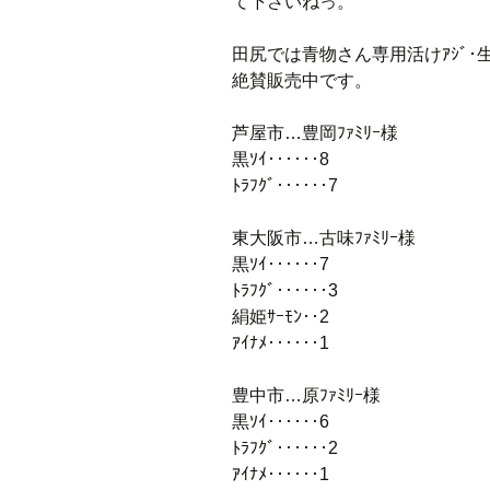
て下さいねっ。
田尻では青物さん専用活けｱｼﾞ･生ﾐｯｸ
絶賛販売中です。
芦屋市…豊岡ﾌｧﾐﾘｰ様
黒ｿｲ‥‥‥8
ﾄﾗﾌｸﾞ‥‥‥7
東大阪市…古味ﾌｧﾐﾘｰ様
黒ｿｲ‥‥‥7
ﾄﾗﾌｸﾞ‥‥‥3
絹姫ｻｰﾓﾝ‥2
ｱｲﾅﾒ‥‥‥1
豊中市…原ﾌｧﾐﾘｰ様
黒ｿｲ‥‥‥6
ﾄﾗﾌｸﾞ‥‥‥2
ｱｲﾅﾒ‥‥‥1