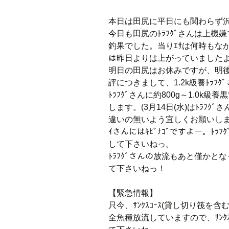
本日は田尻に平日にも関わらず
今日も田尻のﾄﾗﾌｸﾞさんは上機嫌
釣果でした。当りｴｻは何時もながら
は昨日よりは上がっていましたよっ
明日の田尻はお休みですが、明
評につきまして、1.2k級養ﾄﾗﾌ
ﾄﾗﾌｸﾞさんに約800g～1.0
します。(3月14日(水)はﾄﾗﾌ
違いの無いよう宜しくお願いします。)
ｲさんにはｷﾋﾞﾅｺﾞですよー。ﾄﾗ
して下さいねっ。
ﾄﾗﾌｸﾞさんの放流もあと僅かとな
て下さいねっ！
【緊急情報】
只今、ｻﾝｸｽｺｰｽ(貸し切り筏を含
全魚種放流していますので、ｻﾝｸ