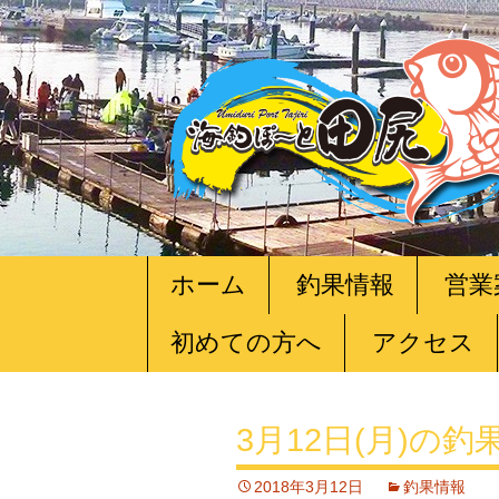
コ
ホーム
釣果情報
営業
ン
テ
初めての方へ
アクセス
ン
ツ
へ
移
3月12日(月)の釣
動
2018年3月12日
釣果情報