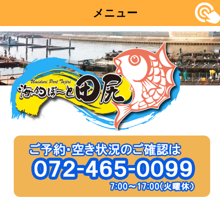
メニュー
コ
ン
テ
ン
ツ
へ
移
動