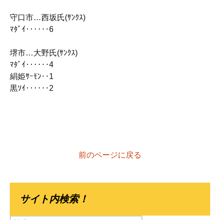
守口市…西坂氏(ｻﾝｸｽ)
ﾏﾀﾞｲ‥‥‥6
堺市…大野氏(ｻﾝｸｽ)
ﾏﾀﾞｲ‥‥‥4
絹姫ｻｰﾓﾝ‥1
黒ｿｲ‥‥‥2
前のページに戻る
サイト内検索！