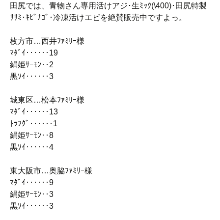
田尻では、青物さん専用活けアジ･生ﾐｯｸ(\400)･田尻特製
ｻｻﾐ･ｷﾋﾞﾅｺﾞ･冷凍活けエビを絶賛販売中ですよっ。
枚方市…西井ﾌｧﾐﾘｰ様
ﾏﾀﾞｲ‥‥‥19
絹姫ｻｰﾓﾝ‥2
黒ｿｲ‥‥‥3
城東区…松本ﾌｧﾐﾘｰ様
ﾏﾀﾞｲ‥‥‥13
ﾄﾗﾌｸﾞ‥‥‥1
絹姫ｻｰﾓﾝ‥8
黒ｿｲ‥‥‥4
東大阪市…奥脇ﾌｧﾐﾘｰ様
ﾏﾀﾞｲ‥‥‥9
絹姫ｻｰﾓﾝ‥3
黒ｿｲ‥‥‥3