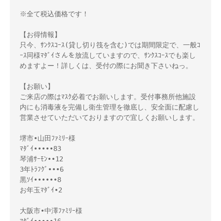
※全て税込価格です！

【お得情報】

只今、ｻﾝｸｽｺｰｽ(貸し切り筏を含む)では期間限定で、一般ｺ
ｰｽ同様ﾏﾀﾞｲさんを放流していますので、ｻﾝｸｽｺｰｽでも楽し
めますよー！詳しくは、受付の際にお聞き下さいねっ。

【お願い】

ご来店の際はﾏｽｸ必着でお願いします。受付事務所他施設
内にも消毒液を完備し衛生管理を徹底し、安全面に配慮し
営業させていただいておりますので宜しくお願いします。

堺市•山田ﾌｧﾐﾘｰ様

ﾏﾀﾞｲ•••••83

琴浦ｻｰﾓﾝ••12

3年ﾄﾗﾌｸﾞ•••6

黒ｿｲ••••••8

お年玉ﾏﾀﾞｲ•2

大阪市•中澤ﾌｧﾐﾘｰ様
