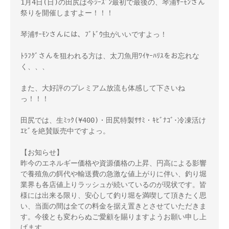
1月4日(日)の田尻は今ｼｰｽﾞﾝ最初で最後の、琴浦ｻｰﾓﾝさん
祭りを開催しますよー！！！ 

琴浦ｻｰﾓﾝさんには、ﾌﾞﾄﾞｳ虫がいいですよっ！

ﾄﾗﾌｸﾞさんを狙われる方は、太刀魚用ﾜｲﾔｰﾊﾘｽをお忘れな
く、、、

また、大好評のプレミアム放流も体感して下さいね
っ！！！

田尻では、生ﾐｯｸ(¥400)・田尻特製ｻｻﾐ・ｷﾋﾞﾅｺﾞ･冷凍活け
ｴﾋﾞを絶賛販売中ですよっ。

【お知らせ】

昨今のエネルギー価格や資源価格の上昇、円高による影響
で養殖魚の餌代や輸送費の急激な値上がりに伴い、釣り堀
業界も各店値上りラッシュが続いているのが現状です。皆
様には出来る限り、安心して釣り堀を満喫して頂きたく思
い、当面の間は全ての料金を据え置きとさせていただきま
す。今後とも変わらぬご愛顧を賜りますようお願い申し上
げます。
