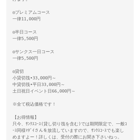
◎プレミアムコース

一律11,000円

◎半日コース

一律5,500円

◎サンクス一日コース

一律5,500円

◎貸切

小貸切筏•33,000円～　

中貸切筏•平日33,000円～

土日祝日イベント日66,000円～

※全て税込価格です！

【お得情報】

只今、ｻﾝｸｽｺｰｽ(貸し切り筏を含む)では期間限定で、一般ｺ
ｰｽ同様ﾏﾀﾞｲさんを放流していますので、ｻﾝｸｽｺｰｽでも楽し
めますよー！詳しくは、受付の際にお聞き下さいねっ。
