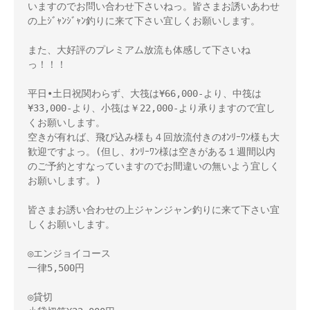
いますのでお問い合わせ下さいねっ。皆さまお誘いあわせ
の上ｼﾞｬﾝｼﾞｬﾝ釣りに来て下さい宜しくお願いします。

また、大好評のプレミアム放流も体感して下さいね
っ！！！

平日•土日祝関わらず、大筏は¥66,000-より、中筏は
¥33,000-より、小筏は￥22,000-より承りますので宜し
くお願いします。

空きが有れば、飛び込み様も４回放流付きのｵﾝﾘｰﾜﾝ様も大
歓迎ですよっ。(但し、ｵﾝﾘｰﾜﾝ様は空きがある１週間以内
のご予約とすなっていますのでお間違いの無いよう宜しく
お願いします。)

皆さまお誘い合わせの上ジャンジャン釣りに来て下さい宜
しくお願いします。

◎エンジョイコース

一律5,500円

◎貸切
