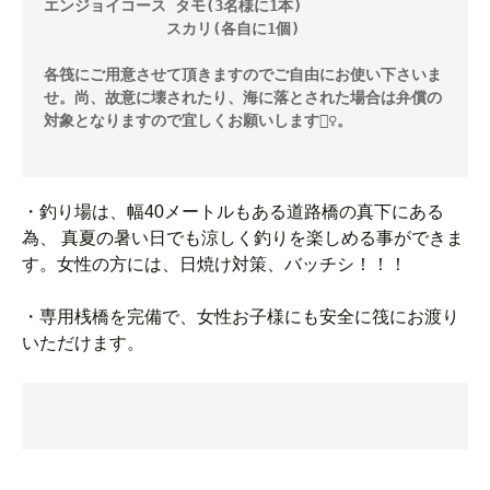
エンジョイコース タモ(3名様に1本)

              スカリ(各自に1個)

各筏にご用意させて頂きますのでご自由にお使い下さいま
せ。尚、故意に壊されたり、海に落とされた場合は弁償の
対象となりますので宜しくお願いします🙇‍♀️。

・釣り場は、幅40メートルもある道路橋の真下にある
為、 真夏の暑い日でも涼しく釣りを楽しめる事ができま
す。女性の方には、日焼け対策、バッチシ！！！
・専用桟橋を完備で、女性お子様にも安全に筏にお渡り
いただけます。