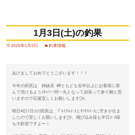
1月3日(土)の釣果
2026年1月3日
釣果情報
あけましておめでとうございます！！！

今年の田尻は、姉妹店 岬ともども去年以上にお客様に喜
んで頂けるようｽﾀｯﾌ一同一丸となって頑張って参り鯛と思
いますので応援宜しくお願いします🙇‍♀️。

明日4日(日)の田尻は、ﾌﾟﾚﾐｱﾑｺｰｽとｻﾝｸｽｺｰｽに空きが出ま
したので宜しくお願いします🙇‍♀️。飛び込み様も半日ｺｰｽ様
も大歓迎ですよー！
