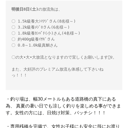
明後日8日(土)
の放流魚は、

〇 1.5k級養大ｼﾏｱｼﾞさん(8名様～)

〇 3.2k級養ﾒｼﾞﾛさん(6名様～)       

〇 1.8k級養ｶﾝﾊﾟﾁ(小)さん(4名様～)

‪‪‪‪‪‪‪‪‬‪‪‪‪‪‪‪‪‪‪‪〇 約400g級養ｲｻｷﾞさん

〇 0.8～1.0k級真鯛さん

〇の大•大•大放流となりますので宜しくお願いします🙇‍♀️。            

また、大好評のプレミアム放流も体感して下さいね
っ！！！

・釣り場は、幅30メートルもある道路橋の真下にある
為、 真夏の暑い日でも涼しく釣りを楽しめる事ができま
す。女性の方には、日焼け対策、バッチシ！！！
・専用桟橋を完備で、女性お子様にも安全に筏にお渡り