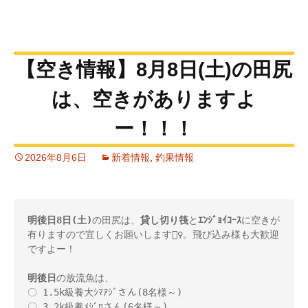
【空き情報】8月8日(土)の田尻
は、空きがありますよ
ー！！！
2026年8月6日
新着情報
,
釣果情報
明後日8日(土)
の田尻は、
貸し切り筏
と
ｴﾝｼﾞｮｲｺｰｽ
に空きが
有りますので宜しくお願いします🙇‍♀️。飛び込み様も大歓迎
ですよー！

明後日
の放流魚は、 

〇 1.5k級養大ｼﾏｱｼﾞさん(8名様～) 

〇 3.2k級養ﾒｼﾞﾛさん(6名様～) 
