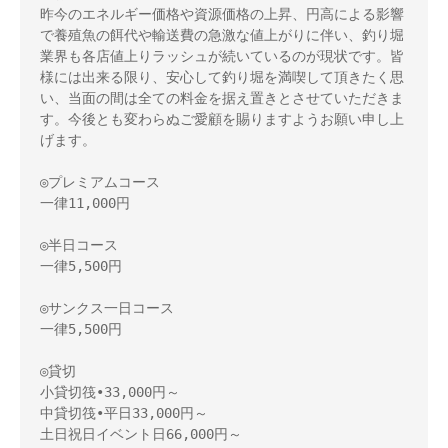
昨今のエネルギー価格や資源価格の上昇、円高による影響
で養殖魚の餌代や輸送費の急激な値上がりに伴い、釣り堀
業界も各店値上りラッシュが続いているのが現状です。皆
様には出来る限り、安心して釣り堀を満喫して頂きたく思
い、当面の間は全ての料金を据え置きとさせていただきま
す。今後とも変わらぬご愛顧を賜りますようお願い申し上
げます。

◎プレミアムコース

一律11,000円

◎半日コース

一律5,500円

◎サンクス一日コース

一律5,500円

◎貸切

小貸切筏•33,000円～　

中貸切筏•平日33,000円～

土日祝日イベント日66,000円～
