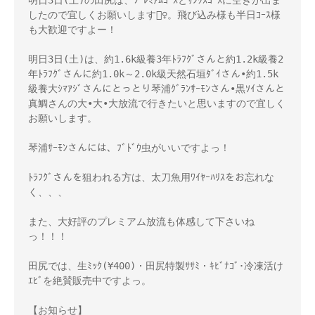
明日3日(土)の田尻は、ﾌﾟﾚﾐｱﾑｺｰｽとｻﾝｸｽｺｰｽに空きが出ま
したので宜しくお願いします🙇‍♀️。飛び込み様も半日ｺｰｽ様
も大歓迎ですよー！

明日3日(土)は、約1.6k級養3年ﾄﾗﾌｸﾞさんと約1.2k級養2
年ﾄﾗﾌｸﾞさんに約1.0k～2.0k級天然石垣ﾀﾞｲさん•約1.5k
級養大ｼﾏｱｼﾞさんにとっとり琴浦ｸﾞﾗﾝｻｰﾓﾝさん•黒ｿｲさんと
真鯛さんの大•大•大放流で行きたいと思いますので宜しく
お願いします。

琴浦ｻｰﾓﾝさんには、ﾌﾞﾄﾞｳ虫がいいですよっ！

ﾄﾗﾌｸﾞさんを狙われる方は、太刀魚用ﾜｲﾔｰﾊﾘｽをお忘れな
く、、、

また、大好評のプレミアム放流も体感して下さいね
っ！！！

田尻では、生ﾐｯｸ(¥400)・田尻特製ｻｻﾐ・ｷﾋﾞﾅｺﾞ･冷凍活け
ｴﾋﾞを絶賛販売中ですよっ。

【お知らせ】
