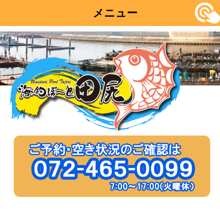
メニュー
コ
ン
テ
ン
ツ
へ
移
動