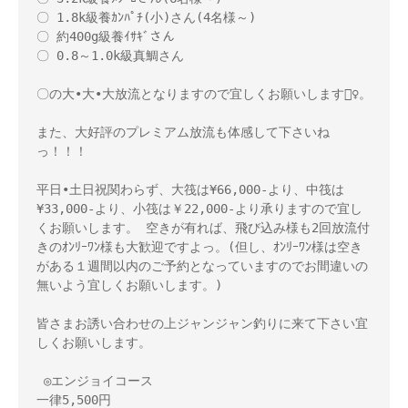
〇 1.8k級養ｶﾝﾊﾟﾁ(小)さん(4名様～) 

〇 約400g級養ｲｻｷﾞさん 

〇 0.8～1.0k級真鯛さん 

〇の大•大•大放流となりますので宜しくお願いします🙇‍♀️。

また、大好評のプレミアム放流も体感して下さいね
っ！！！ 

平日•土日祝関わらず、大筏は¥66,000-より、中筏は
¥33,000-より、小筏は￥22,000-より承りますので宜し
くお願いします。 空きが有れば、飛び込み様も2回放流付
きのｵﾝﾘｰﾜﾝ様も大歓迎ですよっ。(但し、ｵﾝﾘｰﾜﾝ様は空き
がある１週間以内のご予約となっていますのでお間違いの
無いよう宜しくお願いします。) 

皆さまお誘い合わせの上ジャンジャン釣りに来て下さい宜
しくお願いします。

 ◎エンジョイコース 

一律5,500円 
