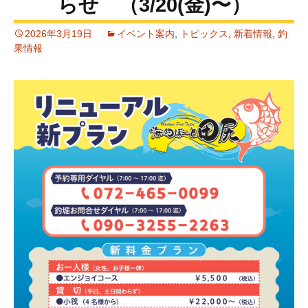
らせ （3/20(金)〜）
2026年3月19日
イベント案内
,
トピックス
,
新着情報
,
釣
果情報