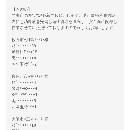
【お願い】

ご来店の際はﾏｽｸ必着でお願いします。受付事務所他施設
内にも消毒液を完備し衛生管理を徹底し、安全面に配慮し
営業させていただいておりますので宜しくお願いします。

枚方市•川島ﾌｧﾐﾘｰ様

ﾏﾀﾞｲ•••••39

琴浦ｻｰﾓﾝ••18

黒ｿｲ•••••18

お年玉ﾏﾀﾞｲ•2

寝屋川市•林ﾌｧﾐﾘｰ様

ﾏﾀﾞｲ•••••24

琴浦ｻｰﾓﾝ•••4

3年ﾄﾗﾌｸﾞ•••1

黒ｿｲ••••••5

お年玉ﾏﾀﾞｲ•1

大阪市•三木ﾌｧﾐﾘｰ様

ﾏﾀﾞｲ•••••10
