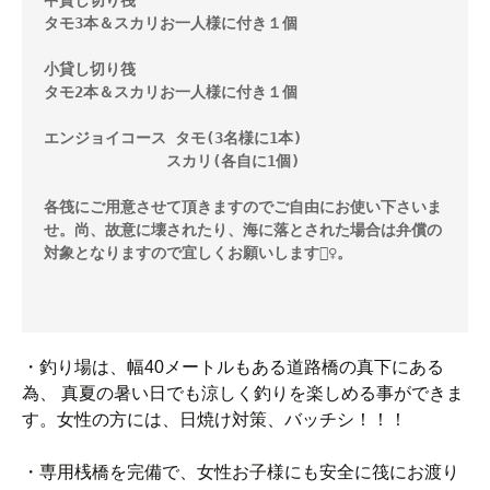
中貸し切り筏 

タモ3本＆スカリお一人様に付き１個
小貸し切り筏 

タモ2本＆スカリお一人様に付き１個

エンジョイコース タモ(3名様に1本)

              スカリ(各自に1個)

各筏にご用意させて頂きますのでご自由にお使い下さいま
せ。尚、故意に壊されたり、海に落とされた場合は弁償の
対象となりますので宜しくお願いします🙇‍♀️。

・釣り場は、幅40メートルもある道路橋の真下にある
為、 真夏の暑い日でも涼しく釣りを楽しめる事ができま
す。女性の方には、日焼け対策、バッチシ！！！
・専用桟橋を完備で、女性お子様にも安全に筏にお渡り