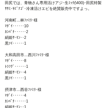
田尻では、青物さん専用活けアジ･生ﾐｯｸ(\400)･田尻特製
ｻｻﾐ･ｷﾋﾞﾅｺﾞ･冷凍活けエビを絶賛販売中ですよっ。
河南町…林ﾌｧﾐﾘｰ様
ﾏﾀﾞｲ‥‥‥10
ｶﾝﾊﾟﾁ‥‥‥2
絹姫ｻｰﾓﾝ‥2
黒ｿｲ‥‥‥1
大和高田市…西川ﾌｧﾐﾘｰ様
ﾏﾀﾞｲ‥‥‥8
ﾄﾗﾌｸﾞ‥‥‥1
絹姫ｻｰﾓﾝ‥4
黒ｿｲ‥‥‥1
摂津市…西谷ﾌｧﾐﾘｰ様
ﾏﾀﾞｲ‥‥‥4
ｶﾝﾊﾟﾁ‥‥‥1
絹姫ｻｰﾓﾝ‥1