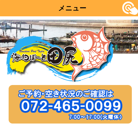
メニュー
コ
ン
テ
ン
ツ
へ
移
動