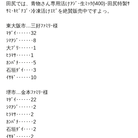
田尻では、青物さん専用活けｱｼﾞ･生ﾐｯｸ(\400)･田尻特製ｻ
ｻﾐ･ｷﾋﾞﾅｺﾞ･冷凍活けｴﾋﾞを絶賛販売中ですよっ。
東大阪市…三好ﾌｧﾐﾘｰ様
ﾏﾀﾞｲ‥‥‥32
ｼﾏｱｼﾞ‥‥‥8
大ﾌﾞﾘ‥‥‥1
ﾋﾗﾏｻ‥‥‥1
ｶﾝﾊﾟﾁ‥‥‥5
石垣ﾀﾞｲ‥‥3
ｲｻｷﾞ‥‥‥10
堺市…金本ﾌｧﾐﾘｰ様
ﾏﾀﾞｲ‥‥‥22
ｼﾏｱｼﾞ‥‥‥2
ﾋﾗﾏｻ‥‥‥2
ｶﾝﾊﾟﾁ‥‥‥2
石垣ﾀﾞｲ‥‥2
ｲｻｷﾞ‥‥‥2