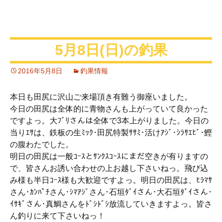
5月8日(日)の釣果
2016年5月8日
釣果情報
本日も田尻に沢山ご来場頂き有難う御座いました。
今日の田尻は全体的に青物さんも上がっていて良かった
ですよっ。大ﾌﾞﾘさんは全体で3本上がりました。今日の
当りｴｻは、鉄板の生ﾐｯｸ･田尻特製ｻｻﾐ･活けｱｼﾞ･ｼﾗｻｴﾋﾞ･鰹
の腹わたでした。
明日の田尻は一般ｺｰｽとｻﾝｸｽｺｰｽにまだ空きが有りますの
で、皆さんお誘い合わせの上お越し下さいねっ。飛び込
み様も半日ｺｰｽ様も大歓迎ですよっ。明日の田尻は、ﾋﾗﾏｻ
さん･ｶﾝﾊﾟﾁさん･ｼﾏｱｼﾞさん･石垣ﾀﾞｲさん･大石垣ﾀﾞｲさん･
ｲｻｷﾞさん･真鯛さんをﾄﾞｼﾄﾞｼ放流していきますよっ。皆さ
ん釣りに来て下さいねっ！