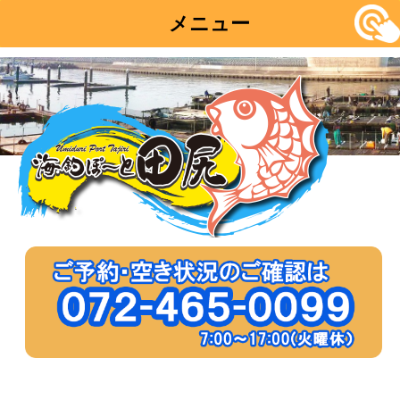
メニュー
コ
ン
テ
ン
ツ
へ
移
動