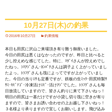
10月27日(木)の釣果
2016年10月27日
釣果情報
本日も田尻に沢山ご来場頂き有り難う御座いました。
今日の田尻は悪くはなかったのですが、昨日と比べると
少し控えめな感じてした。特に、ﾏﾀﾞｲさんが控えめでし
たねっ。ｼﾏｱｼﾞさん･ｶﾝﾊﾟﾁさんは調子よく上がっていまし
たよっ。ﾄﾗﾌｸﾞさんも筏によってですが上がっていまし
た。今日の当りｴｻも定番ですが、鉄板の生ﾐｯｸ･田尻特製ｻ
ｻﾐ･ｷﾋﾞﾅｺﾞ･冷凍活けｴﾋﾞ･活けｱｼﾞでした。ﾄﾗﾌｸﾞさんも毎
日放流していますので、皆さん釣りに来て下さいねっ！
明日の田尻は一基だけですが小貸し切り筏に空きが有り
ますので、皆さまお誘い合わせの上お越し下さいねっ！
３名様より承りますので宜しくお願いします。飛び込み