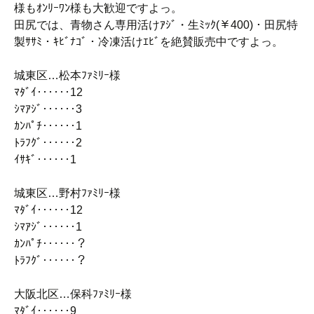
様もｵﾝﾘｰﾜﾝ様も大歓迎ですよっ。
田尻では、青物さん専用活けｱｼﾞ・生ﾐｯｸ(￥400)・田尻特
製ｻｻﾐ・ｷﾋﾞﾅｺﾞ・冷凍活けｴﾋﾞを絶賛販売中ですよっ。
城東区…松本ﾌｧﾐﾘｰ様
ﾏﾀﾞｲ‥‥‥12
ｼﾏｱｼﾞ‥‥‥3
ｶﾝﾊﾟﾁ‥‥‥1
ﾄﾗﾌｸﾞ‥‥‥2
ｲｻｷﾞ‥‥‥1
城東区…野村ﾌｧﾐﾘｰ様
ﾏﾀﾞｲ‥‥‥12
ｼﾏｱｼﾞ‥‥‥1
ｶﾝﾊﾟﾁ‥‥‥？
ﾄﾗﾌｸﾞ‥‥‥？
大阪北区…保科ﾌｧﾐﾘｰ様
ﾏﾀﾞｲ‥‥‥9