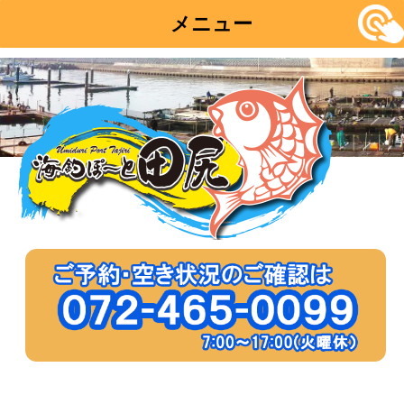
メニュー
コ
ン
テ
ン
ツ
へ
移
動