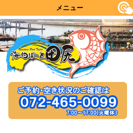
メニュー
コ
ン
テ
ン
ツ
へ
移
動