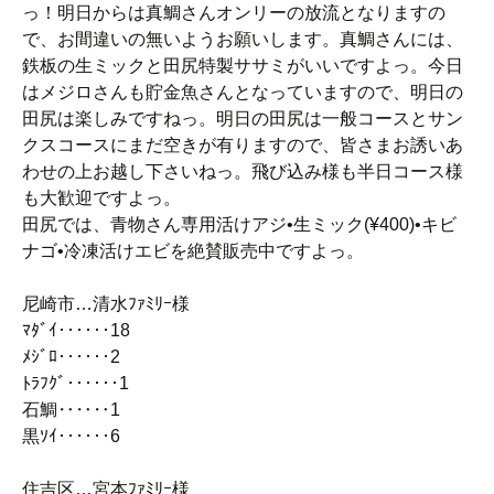
っ！明日からは真鯛さんオンリーの放流となりますの
で、お間違いの無いようお願いします。真鯛さんには、
鉄板の生ミックと田尻特製ササミがいいですよっ。今日
はメジロさんも貯金魚さんとなっていますので、明日の
田尻は楽しみですねっ。明日の田尻は一般コースとサン
クスコースにまだ空きが有りますので、皆さまお誘いあ
わせの上お越し下さいねっ。飛び込み様も半日コース様
も大歓迎ですよっ。
田尻では、青物さん専用活けアジ•生ミック(¥400)•キビ
ナゴ•冷凍活けエビを絶賛販売中ですよっ。
尼崎市…清水ﾌｧﾐﾘｰ様
ﾏﾀﾞｲ‥‥‥18
ﾒｼﾞﾛ‥‥‥2
ﾄﾗﾌｸﾞ‥‥‥1
石鯛‥‥‥1
黒ｿｲ‥‥‥6
住吉区…宮本ﾌｧﾐﾘｰ様