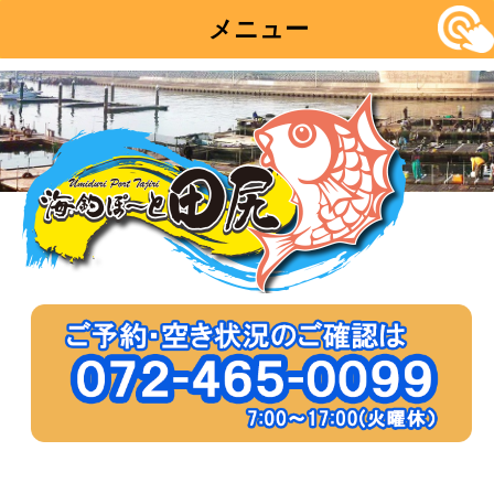
メニュー
コ
ン
テ
ン
ツ
へ
移
動