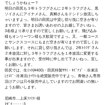
でしょうかねぇー？
明日の田尻も３年トラフグさんに２年トラフグさん、黒
ソイさんにアイナメさん、真鯛さんをドシドシ放流しち
ゃいますよっ。明日の田尻は中貸し切り筏に空きが有り
ますので、皆さまお誘いあわせの上お越し下さいねっ。
3名様より承りますので宜しくお願いします。飛び込み
様もオンリーワン様も大歓迎ですよっ。又、一般コース
とサンクスコースにもまだ空きが有りますので宜しくお
願いします。それに貸し切り筏さんでは、2年ﾄﾗﾌｸﾞさん
２本放流に対し３年トラフグさんを１本放流に変更する
事が出来ますので、受付時に申し出て下さいねっ。宜し
くお願いします。
田尻では、生ﾐｯｸ(¥400)・田尻特製ｻｻﾐ・ｷﾋﾞﾅｺﾞ・冷凍活
けｴﾋﾞ･冷凍活けｲﾜｼを絶賛販売中ですよっ。青物さん専用
活けアジは只今販売中止していますのでお間違いの無い
ようお願いします。
尼崎市…上床ﾌｧﾐﾘｰ様
ﾏﾀﾞｲ‥‥‥3