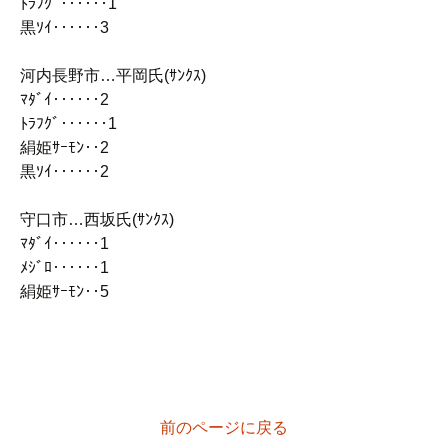
ﾄﾗﾌｸﾞ‥‥‥1
黒ｿｲ‥‥‥3
河内長野市…平岡氏(ｻﾝｸｽ)
ﾏﾀﾞｲ‥‥‥2
ﾄﾗﾌｸﾞ‥‥‥1
絹姫ｻｰﾓﾝ‥2
黒ｿｲ‥‥‥2
守口市…西坂氏(ｻﾝｸｽ)
ﾏﾀﾞｲ‥‥‥1
ﾒｼﾞﾛ‥‥‥1
絹姫ｻｰﾓﾝ‥5
前のページに戻る