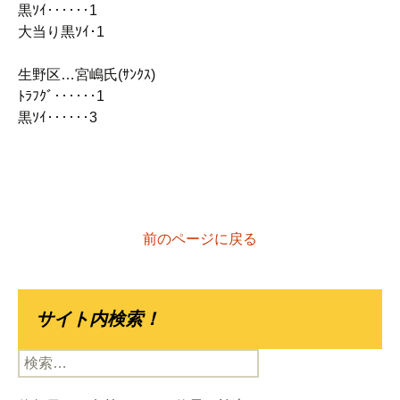
黒ｿｲ‥‥‥1
大当り黒ｿｲ･1
生野区…宮嶋氏(ｻﾝｸｽ)
ﾄﾗﾌｸﾞ‥‥‥1
黒ｿｲ‥‥‥3
前のページに戻る
サイト内検索！
検
索: