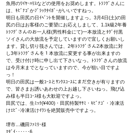
魚用のﾜｲﾔｰﾊﾘｽなどの使用をお奨めします。ﾄﾗﾌｸﾞさんに
は、ｷﾋﾞﾅｺﾞかﾌﾞﾗｯｸﾀｲｶﾞｰがいいですねっ。
明日も田尻の日ｲﾍﾞﾝﾄを開催しますよっ。3月4日(土)の田
尻の日はお客様のご要望にお応えしまして、1.1k級2年養
ﾄﾗﾌｸﾞさんのお一人様(男性料金にて)一本放流とﾀｸﾞ付黒
ソイさんの大放流を予定していますので宜しくお願いし
ます。貸し切り筏さんでは、2年ﾄﾗﾌｸﾞさん2本放流に対
し3年ﾄﾗﾌｸﾞさんを１本放流に変更する事が出来ますの
で、受け付け時に申し出て下さいなっ。ﾄﾗﾌｸﾞさんの放流
は今月末までとなっていますので、今が狙い目ですよ
っ！
明日の田尻は一般ｺｰｽとｻﾝｸｽｺｰｽにまだ空きが有りますの
で、皆さまお誘いあわせの上お越し下さいねっ。飛び込
み様も半日ｺｰｽ様も大歓迎ですよっ。
田尻では、生ﾐｯｸ(¥400)・田尻特製ｻｻﾐ・ｷﾋﾞﾅｺﾞ・冷凍活
けｴﾋﾞ･冷凍活けｲﾜｼを絶賛販売中ですよっ。
堺市…磯田ﾌｧﾐﾘｰ様
ﾏﾀﾞｲ‥‥‥6