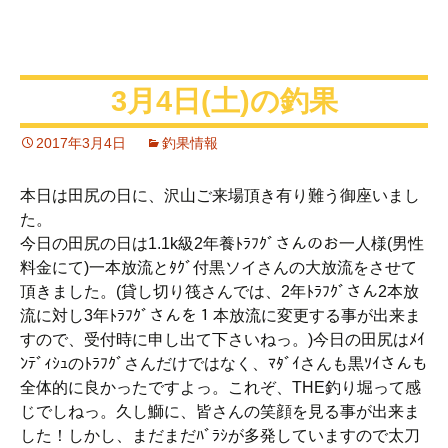
3月4日(土)の釣果
2017年3月4日
釣果情報
本日は田尻の日に、沢山ご来場頂き有り難う御座いまし
た。
今日の田尻の日は1.1k級2年養ﾄﾗﾌｸﾞさんのお一人様(男性
料金にて)一本放流とﾀｸﾞ付黒ソイさんの大放流をさせて
頂きました。(貸し切り筏さんでは、2年ﾄﾗﾌｸﾞさん2本放
流に対し3年ﾄﾗﾌｸﾞさんを１本放流に変更する事が出来ま
すので、受付時に申し出て下さいねっ。)今日の田尻はﾒｲ
ﾝﾃﾞｨｼｭのﾄﾗﾌｸﾞさんだけではなく、ﾏﾀﾞｲさんも黒ｿｲさんも
全体的に良かったですよっ。これぞ、THE釣り堀って感
じでしねっ。久し鰤に、皆さんの笑顔を見る事が出来ま
した！しかし、まだまだﾊﾞﾗｼが多発していますので太刀