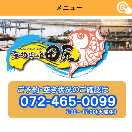
メニュー
コ
ン
テ
ン
ツ
へ
移
動