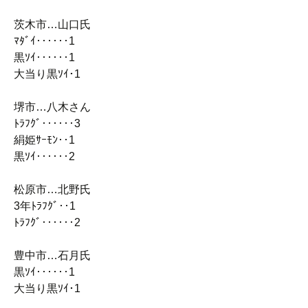
茨木市…山口氏
ﾏﾀﾞｲ‥‥‥1
黒ｿｲ‥‥‥1
大当り黒ｿｲ･1
堺市…八木さん
ﾄﾗﾌｸﾞ‥‥‥3
絹姫ｻｰﾓﾝ‥1
黒ｿｲ‥‥‥2
松原市…北野氏
3年ﾄﾗﾌｸﾞ‥1
ﾄﾗﾌｸﾞ‥‥‥2
豊中市…石月氏
黒ｿｲ‥‥‥1
大当り黒ｿｲ･1