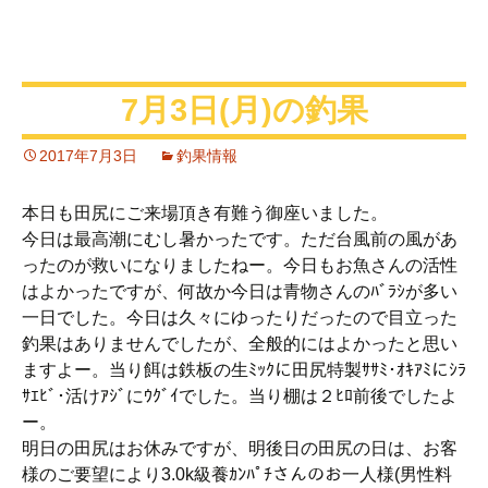
7月3日(月)の釣果
2017年7月3日
釣果情報
本日も田尻にご来場頂き有難う御座いました。
今日は最高潮にむし暑かったです。ただ台風前の風があ
ったのが救いになりましたねー。今日もお魚さんの活性
はよかったですが、何故か今日は青物さんのﾊﾞﾗｼが多い
一日でした。今日は久々にゆったりだったので目立った
釣果はありませんでしたが、全般的にはよかったと思い
ますよー。当り餌は鉄板の生ﾐｯｸに田尻特製ｻｻﾐ･ｵｷｱﾐにｼﾗ
ｻｴﾋﾞ･活けｱｼﾞにｳｸﾞｲでした。当り棚は２ﾋﾛ前後でしたよ
ー。
明日の田尻はお休みですが、明後日の田尻の日は、お客
様のご要望により3.0k級養ｶﾝﾊﾟﾁさんのお一人様(男性料