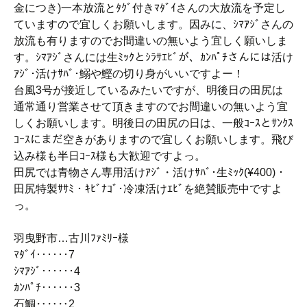
金につき)一本放流とﾀｸﾞ付きﾏﾀﾞｲさんの大放流を予定し
ていますので宜しくお願いします。因みに、ｼﾏｱｼﾞさんの
放流も有りますのでお間違いの無いよう宜しく願いしま
す。ｼﾏｱｼﾞさんには生ﾐｯｸとｼﾗｻｴﾋﾞが、ｶﾝﾊﾟﾁさんには活け
ｱｼﾞ･活けｻﾊﾞ･鰯や鰹の切り身がいいですよー！
台風3号が接近しているみたいですが、明後日の田尻は
通常通り営業させて頂きますのでお間違いの無いよう宜
しくお願いします。明後日の田尻の日は、一般ｺｰｽとｻﾝｸｽ
ｺｰｽにまだ空きがありますので宜しくお願いします。飛び
込み様も半日ｺｰｽ様も大歓迎ですよっ。
田尻では青物さん専用活けｱｼﾞ・活けｻﾊﾞ･生ﾐｯｸ(¥400)・
田尻特製ｻｻﾐ・ｷﾋﾞﾅｺﾞ･冷凍活けｴﾋﾞを絶賛販売中ですよ
っ。
羽曳野市…古川ﾌｧﾐﾘｰ様
ﾏﾀﾞｲ‥‥‥7
ｼﾏｱｼﾞ‥‥‥4
ｶﾝﾊﾟﾁ‥‥‥3
石鯛‥‥‥2