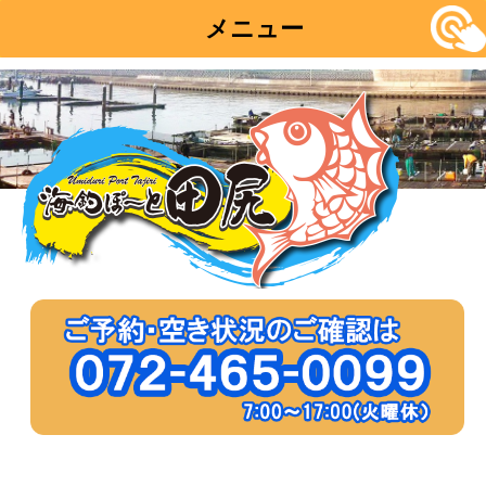
メニュー
コ
ン
テ
ン
ツ
へ
移
動