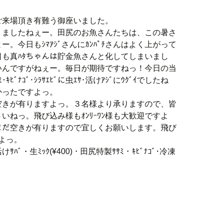
ご来場頂き有難う御座いました。
りましたねぇー。田尻のお魚さんたちは、この暑さ
。今日もｼﾏｱｼﾞさんにｶﾝﾊﾟﾁさんはよく上がって
も真ﾊﾀちゃんは貯金魚さんと化してしまいまし
性は高いんですがねぇー。毎日が期待ですねっ！今日の当
ﾋﾞﾅｺﾞ･ｼﾗｻｴﾋﾞに虫ｴｻ･活けｱｼﾞにｳｸﾞｲでしたね
かったですよっ。
空きが有りますよっ。３名様より承りますので、皆
いねっ。飛び込み様もｵﾝﾘｰﾜﾝ様も大歓迎ですよ
ｽにもまだ空きが有りますので宜しくお願いします。飛び
よっ。
ﾞ・生ﾐｯｸ(¥400)・田尻特製ｻｻﾐ・ｷﾋﾞﾅｺﾞ･冷凍