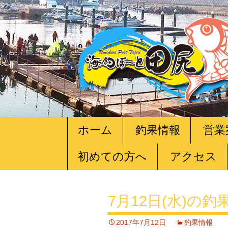
コ
ホーム
釣果情報
営業
ン
テ
初めての方へ
アクセス
ン
ツ
へ
移
7月12日(水)の釣
動
2017年7月12日
釣果情報