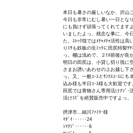
本日も暑さの厳しいなか、沢山
今日も非常にむし暑い一日とな
にも負けず頑張ってくれてますよー
いましたよっ。残念な事に、今日
た。ｽﾄｯｸ筏ではﾒﾁｬﾒﾁｬ活
りｴｻも鉄板の生ﾐｯｸに田尻特製ｻｻﾐ･ｷ
っ。棚は浅めで、２ﾋﾛ前後が良
明日の田尻は、小貸し切り筏に
さまお誘いあわせの上お越し下さ
っ。又、一般ｺｰｽとｻﾝｸｽｺｰ
込み様も半日ｺｰｽ様も大歓迎です
田尻では青物さん専用活けｱｼﾞ･活けｻﾊ
活けｴﾋﾞを絶賛販売中ですよっ。
摂津市…細川ﾌｧﾐﾘｰ様
ﾏﾀﾞｲ‥‥‥24
ｼﾏｱｼﾞ‥‥‥6